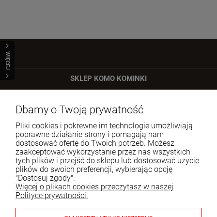
WIĘCEJ
SKLEP KOMO KOMINKI
ul. Bartycka 24/26 p. 92
Dbamy o Twoją prywatność
00-716 Warszawa
Pliki cookies i pokrewne im technologie umożliwiają
Tel.:
22 651 09 06
poprawne działanie strony i pomagają nam
dostosować ofertę do Twoich potrzeb. Możesz
E-mail:
sklep@komo.pl
zaakceptować wykorzystanie przez nas wszystkich
tych plików i przejść do sklepu lub dostosować użycie
plików do swoich preferencji, wybierając opcję
Moje konto
"Dostosuj zgody".
Więcej o plikach cookies przeczytasz w naszej
Pomoc
Polityce prywatności.
Informacje