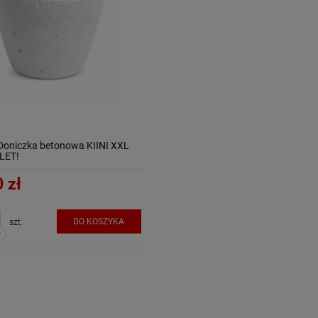
Doniczka betonowa KIINI XXL
TLET!
 zł
DO KOSZYKA
szt.
-