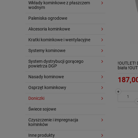
Wkłady kominkowe z płaszczem
wodnym
Paleniska ogrodowe
Akcesoria kominkowe
Kratki kominkowe i wentylacyjne
Systemy kominowe
System dystrybucji gorącego
!OUTLET! 
powietrza DGP
biała !OU
Nasady kominowe
187,00
Osprzęt kominkowy
+
Doniczki
Świece sojowe
Czyszczenie i impregnacja
kominków
Inne produkty