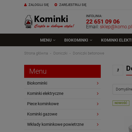
ZALOGUJ SIĘ
ZAREJESTRUJ SIĘ
INFOLINIA:
22 651 09 06
Email:
sklep@komo.pl
MENU
BIOKOMINKI
KOMINKI ELEK
Strona główna
Doniczki
Doniczki betonowe
D
Menu
Biokominki
Kominki elektryczne
Piece kominkowe
NOWOŚĆ
Kominki gazowe
Wkłady kominkowe powietrzne