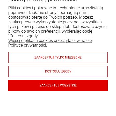
WIĘCEJ
Tel.:
22 651 09 06
Pliki cookies i pokrewne im technologie umożliwiają
poprawne działanie strony i pomagają nam
E-mail:
sklep@komo.pl
dostosować ofertę do Twoich potrzeb. Możesz
zaakceptować wykorzystanie przez nas wszystkich
tych plików i przejść do sklepu lub dostosować użycie
Moje konto
plików do swoich preferencji, wybierając opcję
"Dostosuj zgody".
Pomoc
Więcej o plikach cookies przeczytasz w naszej
Polityce prywatności.
Informacje
ZAAKCEPTUJ TYLKO NIEZBĘDNE
Płatności i dostawa
Gwarancja i zwroty
DOSTOSUJ ZGODY
ZAAKCEPTUJ WSZYSTKIE
© 2026 sklep.komo.pl. Wszelkie prawa zastrzeżone.
Styl graficzny ShopGadget.pl
Sklep internetowy Shoper.pl