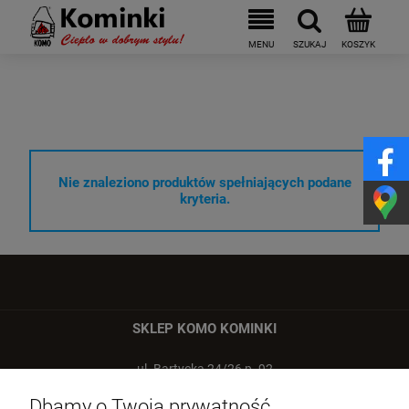
Nie znaleziono produktów spełniających podane
kryteria.
SKLEP KOMO KOMINKI
ul. Bartycka 24/26 p. 92
00-716 Warszawa
Dbamy o Twoją prywatność