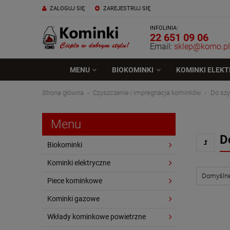
ZALOGUJ SIĘ
ZAREJESTRUJ SIĘ
INFOLINIA:
22 651 09 06
Email:
sklep@komo.pl
MENU
BIOKOMINKI
KOMINKI ELEK
Strona główna
Czyszczenie i impregnacja kominków
Do sz
Menu
D
Biokominki
Kominki elektryczne
Piece kominkowe
Kominki gazowe
Wkłady kominkowe powietrzne