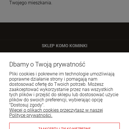
Twojego mieszkania.
SKLEP KOMO KOMINKI
ul. Bartycka 24/26 p. 92
Dbamy o Twoją prywatność
00-716 Warszawa
Pliki cookies i pokrewne im technologie umożliwiają
Tel.:
22 651 09 06
poprawne działanie strony i pomagają nam
dostosować ofertę do Twoich potrzeb. Możesz
E-mail:
sklep@komo.pl
zaakceptować wykorzystanie przez nas wszystkich
tych plików i przejść do sklepu lub dostosować użycie
plików do swoich preferencji, wybierając opcję
Moje konto
"Dostosuj zgody".
Więcej o plikach cookies przeczytasz w naszej
Pomoc
Polityce prywatności.
Informacje