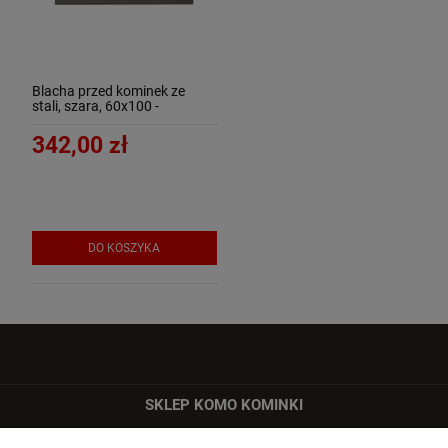
Blacha przed kominek ze
stali, szara, 60x100 -
ArtFuego B-3504-3-SZ-K
342,00 zł
DO KOSZYKA
SKLEP KOMO KOMINKI