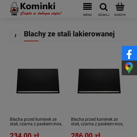
Blachy ze stali lakierowanej
Blacha przed kominek ze
Blacha przed kominek ze
stali, czarna z paskiem inox,
stali, czarna z paskiem inox,
40x70 - ArtFuego B-3500-3-
50x80 - ArtFuego B-3502-3-
CZ/IN-K
CZ/IN-K
234,00 zł
286,00 zł