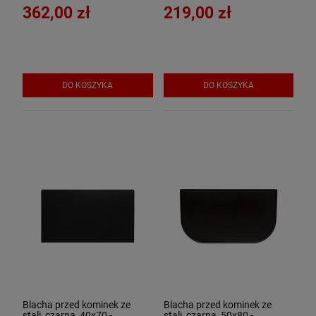
CZ/IN-K
362,00 zł
219,00 zł
DO KOSZYKA
DO KOSZYKA
Blacha przed kominek ze
Blacha przed kominek ze
stali, czarna, 40x70 -
stali, czarna, 50x80 -