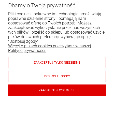
ul. Bartycka 24/26 p. 92
Dbamy o Twoją prywatność
00-716 Warszawa
Pliki cookies i pokrewne im technologie umożliwiają
Tel.:
22 651 09 06
poprawne działanie strony i pomagają nam
dostosować ofertę do Twoich potrzeb. Możesz
E-mail:
sklep@komo.pl
zaakceptować wykorzystanie przez nas wszystkich
tych plików i przejść do sklepu lub dostosować użycie
plików do swoich preferencji, wybierając opcję
Moje konto
"Dostosuj zgody".
Więcej o plikach cookies przeczytasz w naszej
Pomoc
Polityce prywatności.
Informacje
ZAAKCEPTUJ TYLKO NIEZBĘDNE
Płatności i dostawa
DOSTOSUJ ZGODY
Gwarancja i zwroty
ZAAKCEPTUJ WSZYSTKIE
© 2026 sklep.komo.pl. Wszelkie prawa zastrzeżone.
Styl graficzny ShopGadget.pl
Sklep internetowy Shoper.pl