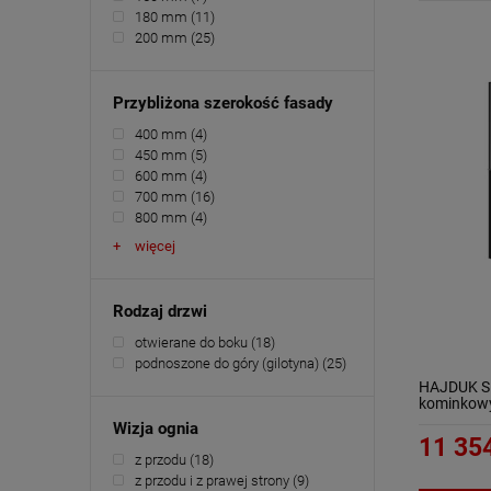
180 mm
(11)
200 mm
(25)
Przybliżona szerokość fasady
400 mm
(4)
450 mm
(5)
600 mm
(4)
700 mm
(16)
800 mm
(4)
więcej
Rodzaj drzwi
otwierane do boku
(18)
podnoszone do góry (gilotyna)
(25)
HAJDUK S
kominkow
Wizja ognia
11 354
z przodu
(18)
z przodu i z prawej strony
(9)