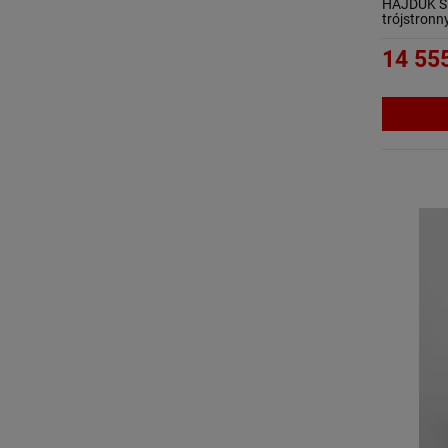
HAJDUK S
trójstronn
14 555