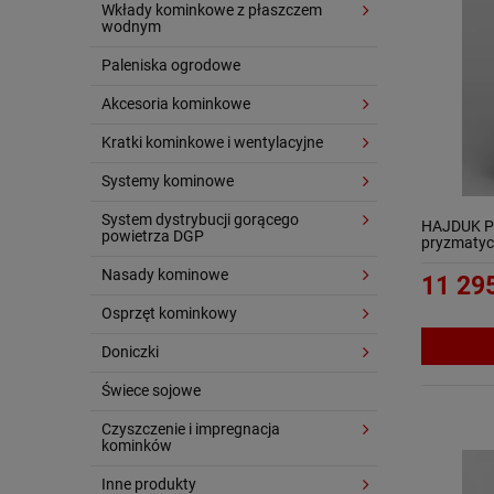
Wkłady kominkowe z płaszczem
wodnym
Paleniska ogrodowe
Akcesoria kominkowe
Kratki kominkowe i wentylacyjne
Systemy kominowe
System dystrybucji gorącego
HAJDUK P
powietrza DGP
pryzmatyc
Nasady kominowe
11 295
Osprzęt kominkowy
Doniczki
Świece sojowe
Czyszczenie i impregnacja
kominków
Inne produkty