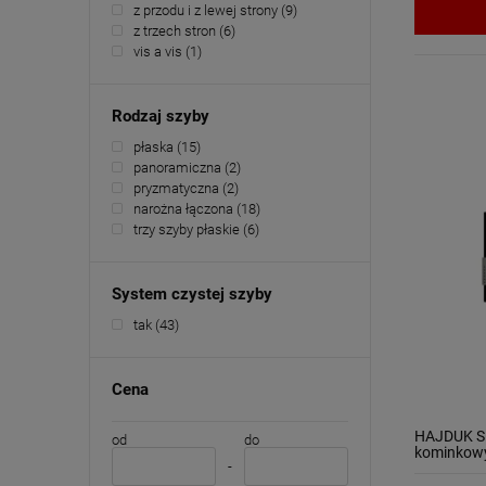
z przodu i z lewej strony
(9)
z trzech stron
(6)
vis a vis
(1)
Rodzaj szyby
płaska
(15)
panoramiczna
(2)
pryzmatyczna
(2)
narożna łączona
(18)
trzy szyby płaskie
(6)
System czystej szyby
tak
(43)
Cena
HAJDUK S
od
do
kominkow