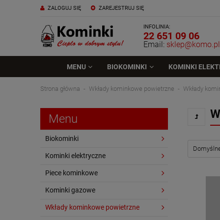
ZALOGUJ SIĘ
ZAREJESTRUJ SIĘ
INFOLINIA:
22 651 09 06
Email:
sklep@komo.pl
MENU
BIOKOMINKI
KOMINKI ELEK
Strona główna
Wkłady kominkowe powietrzne
Wkłady kom
W
Menu
Biokominki
Kominki elektryczne
Piece kominkowe
Kominki gazowe
Wkłady kominkowe powietrzne