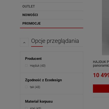
OUTLET
NOWOŚCI
PROMOCJE
Opcje przeglądania
Producent
HAJDUK P
panorami
Hajduk
(43)
10 499
Zgodność z Ecodesign
tak
(43)
Materiał korpusu
stal
(43)