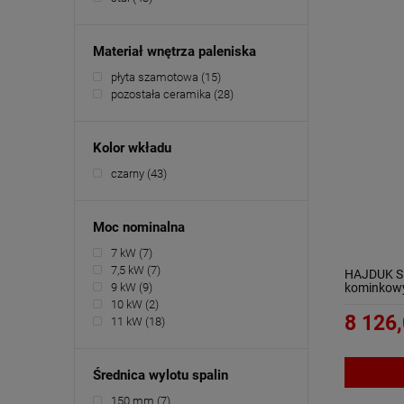
Materiał wnętrza paleniska
płyta szamotowa
(15)
pozostała ceramika
(28)
Kolor wkładu
czarny
(43)
Moc nominalna
7 kW
(7)
7,5 kW
(7)
HAJDUK SM
kominkow
9 kW
(9)
10 kW
(2)
8 126,
11 kW
(18)
Średnica wylotu spalin
150 mm
(7)