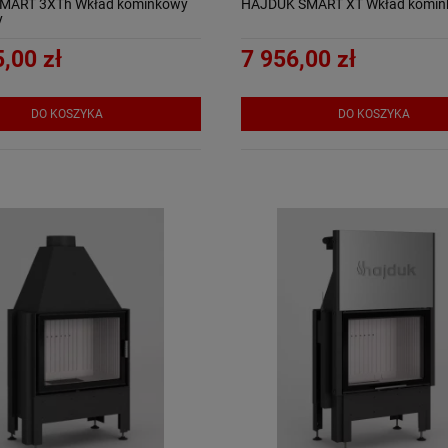
MART 3XTh Wkład kominkowy
HAJDUK SMART XT Wkład komin
y
,00 zł
7 956,00 zł
DO KOSZYKA
DO KOSZYKA