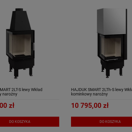
ART 2LT-S lewy Wkład
HAJDUK SMART 2LTh-S lewy Wkł
y narożny
kominkowy narożny
00 zł
10 795,00 zł
DO KOSZYKA
DO KOSZYKA