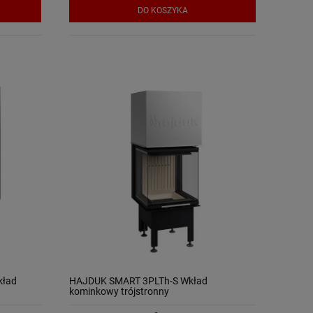
DO KOSZYKA
kład
HAJDUK SMART 3PLTh-S Wkład
kominkowy trójstronny