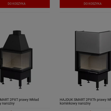
DO KOSZYKA
DO KOSZYKA
MART 2PXT prawy Wkład
HAJDUK SMART 2PXTh prawy W
y narożny
kominkowy narożny