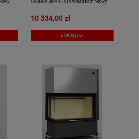
kowy
HAJDUK SMART XTh Wkład kominkowy
10 334,00 zł
DO KOSZYKA