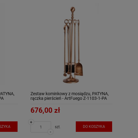
PATYNA,
Zestaw kominkowy z mosiądzu, PATYNA,
PA
rączka pierścień - ArtFuego Z-1103-1-PA
676,00 zł
+
SZYKA
DO KOSZYKA
szt.
-