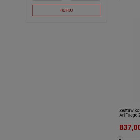
FILTRUJ
Zestaw ko
ArtFuego 
837,00
+