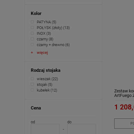
Kolor
PATYNA
(5)
POŁYSK (złoty)
(13)
INOX
(3)
czarny
(8)
czarny + drewno
(6)
więcej
Rodzaj stojaka
wieszak
(22)
stojak
(5)
kubełek
(12)
Zestaw ko
ArtFuego 
1 208,
Cena
od
do
P