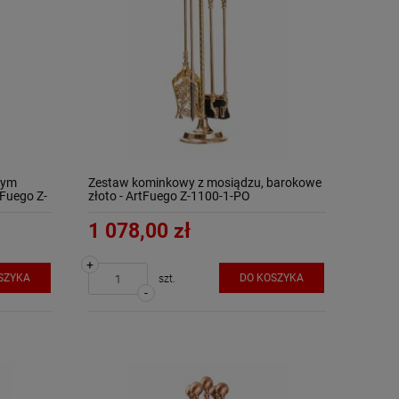
nym
Zestaw kominkowy z mosiądzu, barokowe
tFuego Z-
złoto - ArtFuego Z-1100-1-PO
1 078,00 zł
+
SZYKA
DO KOSZYKA
szt.
-