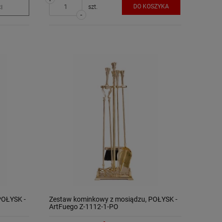
DO KOSZYKA
szt.
I
-
POŁYSK -
Zestaw kominkowy z mosiądzu, POŁYSK -
ArtFuego Z-1112-1-PO