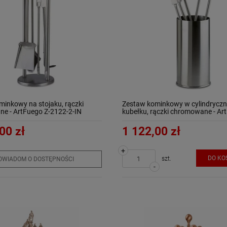
inkowy na stojaku, rączki
Zestaw kominkowy w cylindrycz
e - ArtFuego Z-2122-2-IN
kubełku, rączki chromowane - Ar
2123-2-IN
00 zł
1 122,00 zł
+
DO KO
szt.
OWIADOM O DOSTĘPNOŚCI
-