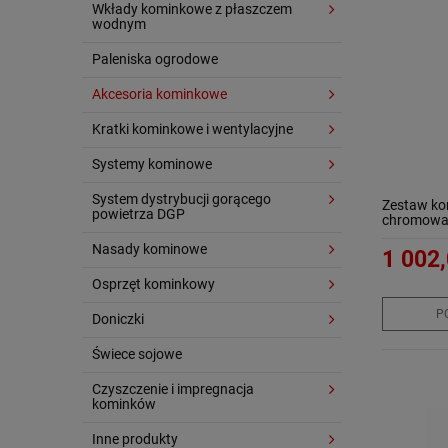
Wkłady kominkowe z płaszczem
wodnym
Paleniska ogrodowe
Akcesoria kominkowe
Kratki kominkowe i wentylacyjne
Systemy kominowe
System dystrybucji gorącego
Zestaw kom
powietrza DGP
chromowan
Nasady kominowe
1 002,
Osprzęt kominkowy
P
Doniczki
Świece sojowe
Czyszczenie i impregnacja
kominków
Inne produkty