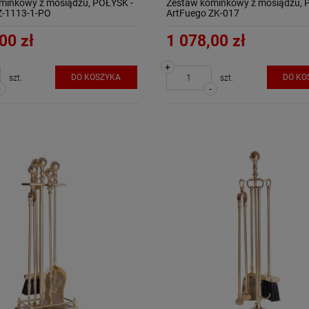
minkowy z mosiądzu, POŁYSK -
Zestaw kominkowy z mosiądzu, 
Z-1113-1-PO
ArtFuego ZK-017
00 zł
1 078,00 zł
+
DO KOSZYKA
DO KO
szt.
szt.
-
-