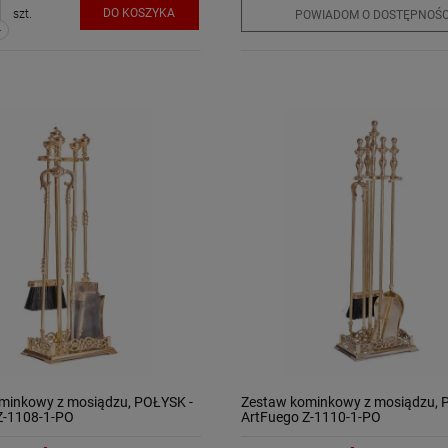
DO KOSZYKA
szt.
POWIADOM O DOSTĘPNOŚC
-
minkowy z mosiądzu, POŁYSK -
Zestaw kominkowy z mosiądzu, 
Z-1108-1-PO
ArtFuego Z-1110-1-PO