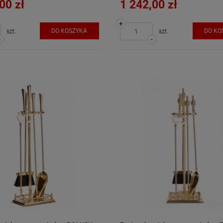
00 zł
1 242,00 zł
+
DO KOSZYKA
DO KO
szt.
szt.
-
-