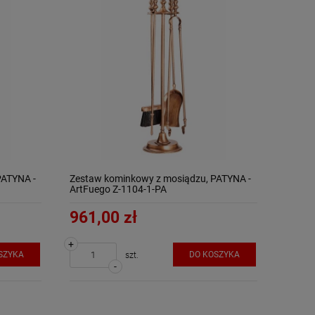
PATYNA -
Zestaw kominkowy z mosiądzu, PATYNA -
ArtFuego Z-1104-1-PA
961,00 zł
+
SZYKA
DO KOSZYKA
szt.
-