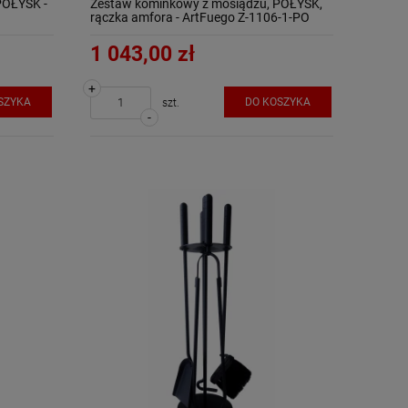
POŁYSK -
Zestaw kominkowy z mosiądzu, POŁYSK,
rączka amfora - ArtFuego Z-1106-1-PO
1 043,00 zł
+
SZYKA
DO KOSZYKA
szt.
-