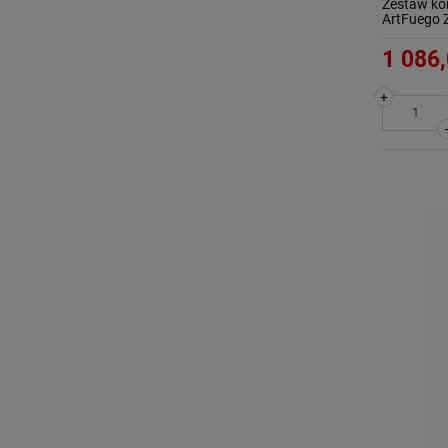
Zestaw ko
ArtFuego 
1 086,
+