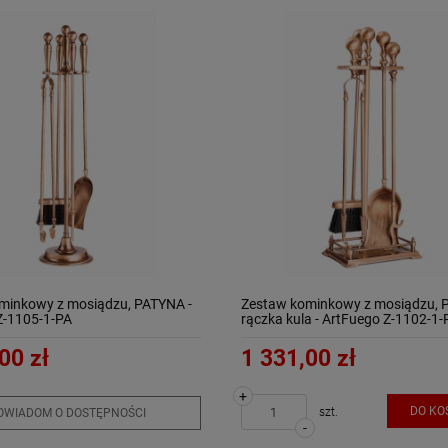
minkowy z mosiądzu, PATYNA -
Zestaw kominkowy z mosiądzu, 
Z-1105-1-PA
rączka kula - ArtFuego Z-1102-1-
00 zł
1 331,00 zł
+
DO KO
szt.
OWIADOM O DOSTĘPNOŚCI
-