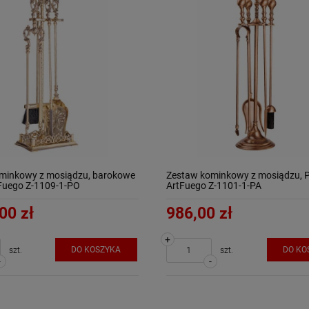
minkowy z mosiądzu, barokowe
Zestaw kominkowy z mosiądzu, 
tFuego Z-1109-1-PO
ArtFuego Z-1101-1-PA
00 zł
986,00 zł
+
DO KOSZYKA
DO KO
szt.
szt.
-
-