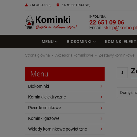
ZALOGUJ SIĘ
ZAREJESTRUJ SIĘ
INFOLINIA:
22 651 09 06
Email:
sklep@komo.pl
MENU
BIOKOMINKI
KOMINKI ELEK
Strona główna
Akcesoria kominkowe
Zestawy kominkowe
Z
Menu
Biokominki
Kominki elektryczne
Piece kominkowe
Kominki gazowe
Wkłady kominkowe powietrzne