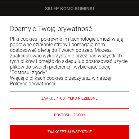
SKLEP KOMO KOMINKI
ul. Bartycka 24/26 p. 92
Dbamy o Twoją prywatność
00-716 Warszawa
Pliki cookies i pokrewne im technologie umożliwiają
Tel.:
22 651 09 06
poprawne działanie strony i pomagają nam
dostosować ofertę do Twoich potrzeb. Możesz
E-mail:
sklep@komo.pl
zaakceptować wykorzystanie przez nas wszystkich
tych plików i przejść do sklepu lub dostosować użycie
plików do swoich preferencji, wybierając opcję
Moje konto
"Dostosuj zgody".
Więcej o plikach cookies przeczytasz w naszej
Pomoc
Polityce prywatności.
Informacje
ZAAKCEPTUJ TYLKO NIEZBĘDNE
Płatności i dostawa
DOSTOSUJ ZGODY
Gwarancja i zwroty
ZAAKCEPTUJ WSZYSTKIE