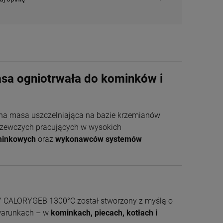
 ogniotrwała do kominków i
lna masa uszczelniająca na bazie krzemianów
grzewczych pracujących w wysokich
ominkowych
oraz
wykonawców systemów
Piec wolnostojący
KAWMET P7 CookTop
PB Eco z płytą
3 785,00 zł
grzewczą
+
szt.
 CALORYGEB 1300°C został stworzony z myślą o
-
 warunkach – w
kominkach, piecach, kotłach i
DO KOSZYKA