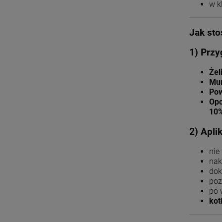
w k
Jak sto
1) Przy
Żel
Mur
Pow
Opc
10
2) Apli
nie
nak
dok
poz
po 
kot