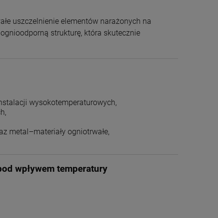
wałe uszczelnienie elementów narażonych na
ognioodporną strukturę, która skutecznie
instalacji wysokotemperaturowych,
h,
az metal–materiały ogniotrwałe,
e pod wpływem temperatury