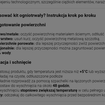
lejeniu technologicznym, szczególnie ciężkich elementów, naraż
sować kit ogniotrwały? Instrukcja krok po kroku
gotowanie powierzchni
iwo/metale:
oczyść powierzchnię materiałem ściernym, odtłuść a
arstwo:
usuń kurz, oczyść powierzchnię metalową szczotką.
ierzchnie porowate:
dla lepszej przyczepności zwilż powierzch
jonalnie:
dla lepszej przyczepności można zagruntować powie
% wody
.
kacja i schnięcie
 stosuj produktu, gdy temperatura jest niższa niż
+5°C
lub wyższ
ładaj na czyste, odtłuszczone podłoże
ładnie rozprowadź za pomocą szpachelki na łączonych powierzch
ostaw do wyschnięcia na około
48 godzin
,
wyschnięciu
stopniowo zwiększaj temperaturę
w celu pełnego 
ły:
odczekaj do całkowitego wyschnięcia przed bezpośrednim ko