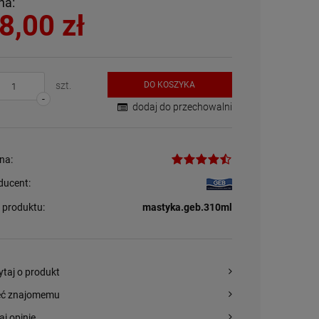
na:
8,00 zł
szt.
DO KOSZYKA
-
dodaj do przechowalni
na:
ducent:
 produktu:
mastyka.geb.310ml
ytaj o produkt
eć znajomemu
aj opinię