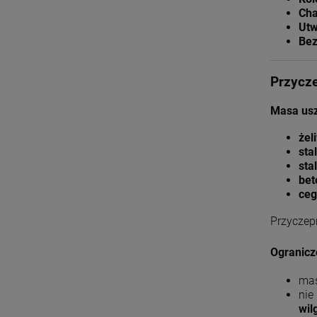
Cha
Utw
Bez
Przycze
Masa usz
żel
stal
sta
bet
ceg
Przyczep
Ogranicz
mas
nie
wil