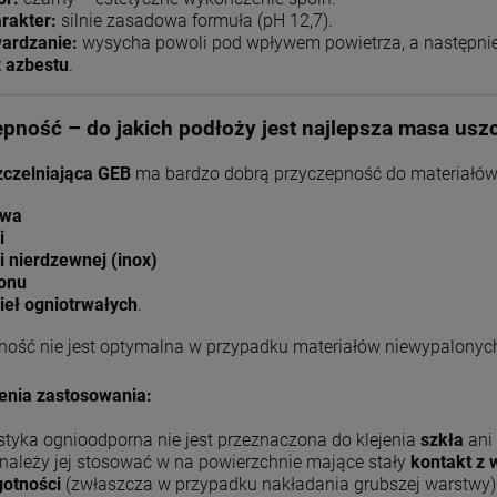
rakter:
silnie zasadowa formuła (pH 12,7).
ardzanie:
wysycha powoli pod wpływem powietrza, a następni
 azbestu
.
pność – do jakich podłoży jest najlepsza masa usz
czelniająca GEB
ma bardzo dobrą przyczepność do materiałów 
iwa
i
li nierdzewnej (inox)
onu
ieł ogniotrwałych
.
ność nie jest optymalna w przypadku materiałów niewypalonyc
enia zastosowania:
tyka ognioodporna nie jest przeznaczona do klejenia
szkła
ani
 należy jej stosować w na powierzchnie mające stały
kontakt z
gotności
(zwłaszcza w przypadku nakładania grubszej warstwy)