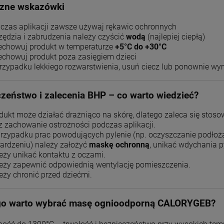
czne wskazówki
czas aplikacji zawsze używaj rękawic ochronnych
zędzia i zabrudzenia należy czyścić
wodą
(najlepiej ciepłą)
echowuj produkt w temperaturze
+5°C do +30°C
echowuj produkt poza zasięgiem dzieci
rzypadku lekkiego rozwarstwienia, usuń ciecz lub ponownie wy
zeństwo i zalecenia BHP – co warto wiedzieć?
dukt może działać drażniąco na skórę, dlatego zaleca się stos
z zachowanie ostrożności podczas aplikacji.
rzypadku prac powodujących pylenie (np. oczyszczanie podłoża
ardzeniu) należy założyć
maskę ochronną
, unikać wdychania p
eży unikać kontaktu z oczami.
eży zapewnić odpowiednią wentylację pomieszczenia.
eży chronić przed dziećmi.
go warto wybrać masę ognioodporną CALORYGEB?