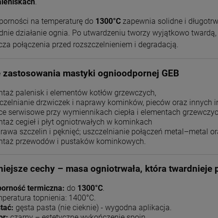
aleniskach
.
+
+
szt.
szt.
dporności na temperaturę do
1300°C
zapewnia solidne i długotr
-
-
nie działanie ognia. Po utwardzeniu tworzy wyjątkowo twardą, 
DO KOSZYKA
DO KOSZYKA
cza połączenia przed rozszczelnieniem i degradacją.
 zastosowania mastyki
ognioodpornej GEB
taż palenisk i elementów kotłów grzewczych,
czelnianie drzwiczek i naprawy kominków, pieców oraz innych 
ce serwisowe przy wymiennikach ciepła i elementach grzewczyc
taż cegieł i płyt ogniotrwałych w kominkach
rawa szczelin i pęknięć; uszczelnianie połączeń metal–metal or
taż przewodów i pustaków kominkowych.
iejsze cechy – masa ogniotrwała, która twardniej
orność termiczna:
do
1300°C
.
peratura topnienia: 1400°C.
tać:
gęsta pasta (nie cieknie) - wygodna aplikacja.
or:
czarny – estetyczne wykończenie spoin.