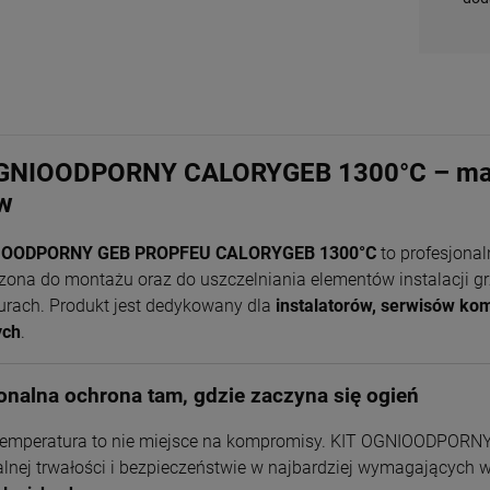
GNIOODPORNY CALORYGEB 1300°C – masa
w
IOODPORNY GEB PROPFEU CALORYGEB 1300°C
to profesjona
zona do montażu oraz do uszczelniania elementów instalacji 
urach. Produkt jest dedykowany dla
instalatorów, serwisów k
Piec wolnostojący
Piec wolnostojący
Piec wolnostojący
Piec wolnostojący
ych
.
KAWMET P9 (8 kW)
INVICTA BRIO SUR PIED
INVICTA CAROLO 9162-
KAWMET P8 (7,9 kW)
ECO z płytą grzewczą
6481-14
44
ECO
1 823,00 zł
8 909,10 zł
4 499,10 zł
2 637,00 zł
onalna ochrona tam, gdzie zaczyna się ogień
Cena
9 899,00 zł
Cena
4 999,00 zł
regularna:
regularna:
+
+
szt.
szt.
emperatura to nie miejsce na kompromisy. KIT OGNIOODPORNY
Najniższa
8 909,10 zł
Najniższa
4 499,10 zł
-
-
cena:
cena:
nej trwałości i bezpieczeństwie w najbardziej wymagających
DO KOSZYKA
DO KOSZYKA