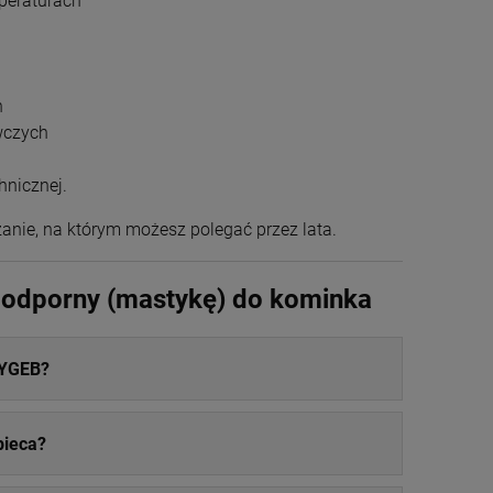
peraturach
h
wczych
hnicznej.
anie, na którym możesz polegać przez lata.
ioodporny (mastykę) do kominka
RYGEB?
pieca?