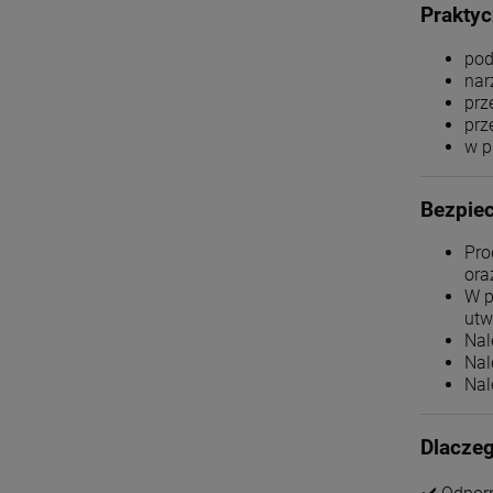
Prakty
pod
nar
prz
prz
w p
Bezpiec
Pro
ora
W p
utw
Nal
Nal
Nal
Dlacze