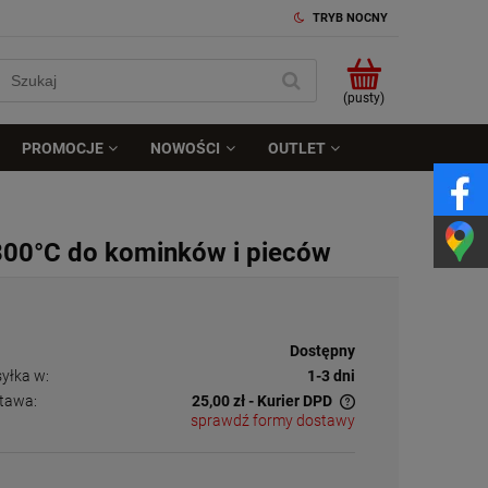
TRYB NOCNY
(pusty)
PROMOCJE
NOWOŚCI
OUTLET
300°C do kominków i pieców
tępność:
Dostępny
yłka w:
1-3 dni
tawa:
25,00 zł
- Kurier DPD
sprawdź formy dostawy
Cena nie zawiera ewentualnych kosztów
płatności