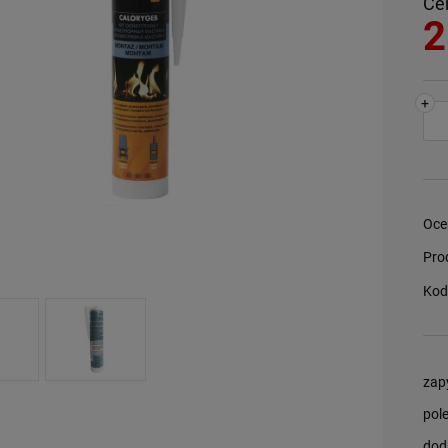
Ce
2
+
Oce
Pro
Kod
zap
pol
dod