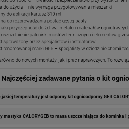
ność do 1300°C – trwałość i bezpieczeństwo przy wysokich tem
a do użycia – nie wymaga przygotowywania mieszanki
ny do aplikacji kartusz 310 ml
na do rozprowadzania postać gęstej pasty
nała przyczepność do żeliwa, metalu i materiałów ogniotrwałyc
e uszczelnienie palenisk, mostów termicznych i elementów grze
t sprawdzony przez specjalistów i instalatorów.
t renomowanej marki GEB – specjalisty w dziedzinie chemii tec
zarówno do nowych montaży, jak i prac naprawczych. To rozwiąz
 Najczęściej zadawane pytania o kit ogn
 jakiej temperatury jest odporny kit ognioodporny GEB CALO
y mastyka CALORYGEB to masa uszczelniająca do kominka i 