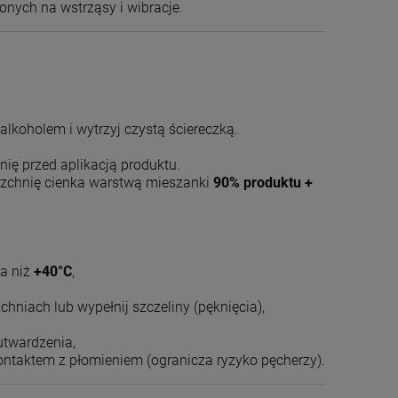
onych na wstrząsy i wibracje.
lkoholem i wytrzyj czystą ściereczką.
nię przed aplikacją produktu.
rzchnię cienka warstwą mieszanki
90% produktu +
a niż
+40°C
,
niach lub wypełnij szczeliny (pęknięcia),
utwardzenia,
ntaktem z płomieniem (ogranicza ryzyko pęcherzy).