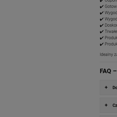
✔️ Odpor
✔️ Gotow
✔️ Wygod
✔️ Wygod
✔️ Dosko
✔️ Trwał
✔️ Produk
✔️ Produk
Idealny 
FAQ –
Do
Cz