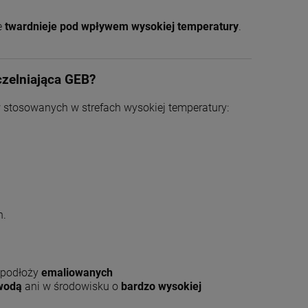
e
twardnieje pod wpływem wysokiej temperatury
.
czelniająca GEB?
stosowanych w strefach wysokiej temperatury:
h.
 podłoży
emaliowanych
 wodą
ani w środowisku o
bardzo wysokiej