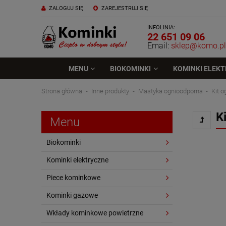
ZALOGUJ SIĘ
ZAREJESTRUJ SIĘ
INFOLINIA:
22 651 09 06
Email:
sklep@komo.pl
MENU
BIOKOMINKI
KOMINKI ELEK
Strona główna
Inne produkty
Mastyka ognioodporna
Kit 
K
Menu
Biokominki
Kominki elektryczne
Piece kominkowe
Kominki gazowe
Wkłady kominkowe powietrzne