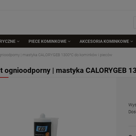
TRYCZNE
PIECE KOMINKOWE
AKCESORIA KOMINKOWE
ognioodporny | mastyka CALORYGEB 1300°C do kominków i pieców
it ognioodporny | mastyka CALORYGEB 1
Dos
Wys
Dos