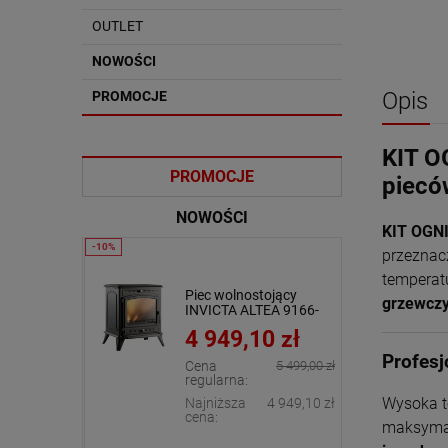
OUTLET
NOWOŚCI
Opis
PROMOCJE
KIT O
PROMOCJE
piecó
NOWOŚCI
KIT OGN
przeznac
temperat
tojący
Piec wolnostojący
Piec wolnostojący
grzewcz
ANDOR
KAWMET P10 (6,8 kW)
INVICTA ALTEA 9166-
z dolotem
ECO
44
0 zł
2 293,00 zł
4 949,10 zł
Profesj
8 199,00 zł
Cena
5 499,00 zł
regularna:
+
szt.
Wysoka t
7 379,10 zł
Najniższa
4 949,10 zł
-
cena:
maksymal
DO KOSZYKA