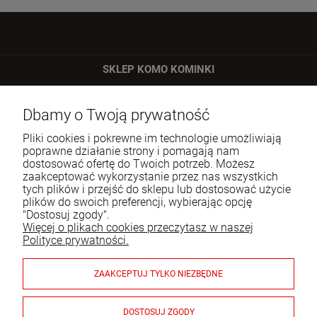
SKLEP KOMO KOMINKI
ul. Bartycka 24/26 p. 92
Dbamy o Twoją prywatność
00-716 Warszawa
Pliki cookies i pokrewne im technologie umożliwiają
Tel.:
22 651 09 06
poprawne działanie strony i pomagają nam
dostosować ofertę do Twoich potrzeb. Możesz
E-mail:
sklep@komo.pl
zaakceptować wykorzystanie przez nas wszystkich
tych plików i przejść do sklepu lub dostosować użycie
plików do swoich preferencji, wybierając opcję
Moje konto
"Dostosuj zgody".
Więcej o plikach cookies przeczytasz w naszej
Pomoc
Polityce prywatności.
Informacje
ZAAKCEPTUJ TYLKO NIEZBĘDNE
Płatności i dostawa
DOSTOSUJ ZGODY