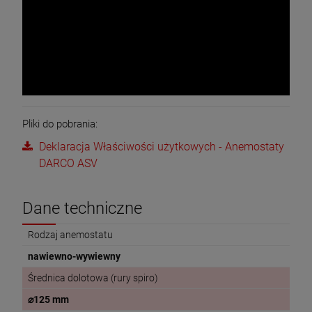
Pliki do pobrania:
Deklaracja Właściwości użytkowych - Anemostaty
DARCO ASV
Dane techniczne
Rodzaj anemostatu
nawiewno-wywiewny
Średnica dolotowa (rury spiro)
⌀125 mm