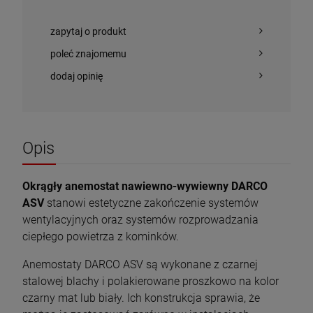
Piec wolnostojący KAWMET P8 (7,9 kW)
Kominek elektryczny wkład AFLAMO 3D
ECO
45x90
zapytaj o produkt
2 637,00 zł
1 980,00 zł
poleć znajomemu
Cena regularna:
2 200,00 zł
dodaj opinię
Najniższa cena:
1 980,00 zł
szt.
DO KOSZYKA
szt.
Opis
DO KOSZYKA
Okrągły anemostat nawiewno-wywiewny DARCO
ASV
stanowi estetyczne zakończenie systemów
wentylacyjnych oraz systemów rozprowadzania
ciepłego powietrza z kominków.
Anemostaty DARCO ASV są wykonane z czarnej
stalowej blachy i polakierowane proszkowo na kolor
czarny mat lub biały. Ich konstrukcja sprawia, że