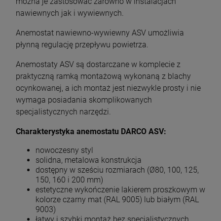
można je zastosować zarówno w instalacjach
nawiewnych jak i wywiewnych.
Anemostat nawiewno-wywiewny ASV umożliwia
płynną regulację przepływu powietrza.
Anemostaty ASV są dostarczane w komplecie z
praktyczną ramką montażową wykonaną z blachy
ocynkowanej, a ich montaż jest niezwykle prosty i nie
wymaga posiadania skomplikowanych
specjalistycznych narzędzi.
Charakterystyka anemostatu DARCO ASV:
nowoczesny styl
solidna, metalowa konstrukcja
dostępny w sześciu rozmiarach (Ø80, 100, 125,
150, 160 i 200 mm)
estetyczne wykończenie lakierem proszkowym w
kolorze czarny mat (RAL 9005) lub białym (RAL
9003)
łatwy i szybki montaż bez specjalistycznych