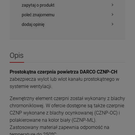
zapytaj o produkt
poleć znajomemu
dodaj opinię
Piec wolnostojący KAWMET P9 (8 kW) ECO
Piec wolnostojący INVICTA BRIO NA ŁAWIE
z płytą grzewczą
1,6 m 6481-24
1 823,00 zł
14 849,10 zł
Opis
Cena regularna:
16 499,00 zł
Najniższa cena:
14 849,10 zł
szt.
Prostokątna czerpnia powietrza DARCO CZNP-CH
zabezpiecza wylot lub wlot kanału prostokątnego w
DO KOSZYKA
szt.
systemie wentylacji.
DO KOSZYKA
Zewnętrzny element czerpni został wykonany z blachy
chromoniklowej. W ofercie dostępne są także czerpnie
CZNP wykonane z blachy ocynkowanej (CZNP-OC) i
polakierowane na kolor biały (CZNP-ML).
Zastosowany materiał zapewnia odporność na
temperaturę do 250ºC.