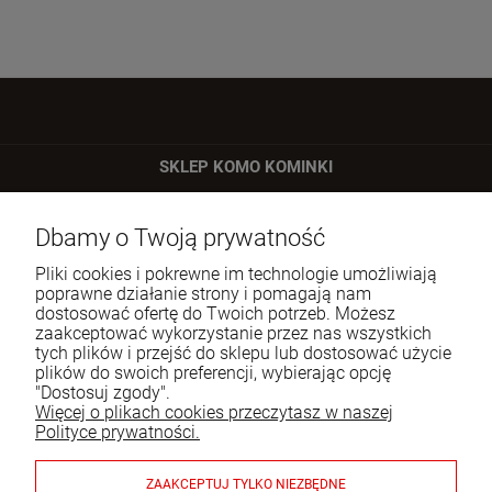
SKLEP KOMO KOMINKI
ul. Bartycka 24/26 p. 92
Dbamy o Twoją prywatność
00-716 Warszawa
Pliki cookies i pokrewne im technologie umożliwiają
Tel.:
22 651 09 06
poprawne działanie strony i pomagają nam
dostosować ofertę do Twoich potrzeb. Możesz
E-mail:
sklep@komo.pl
zaakceptować wykorzystanie przez nas wszystkich
tych plików i przejść do sklepu lub dostosować użycie
plików do swoich preferencji, wybierając opcję
Moje konto
"Dostosuj zgody".
Więcej o plikach cookies przeczytasz w naszej
Pomoc
Polityce prywatności.
Informacje
ZAAKCEPTUJ TYLKO NIEZBĘDNE