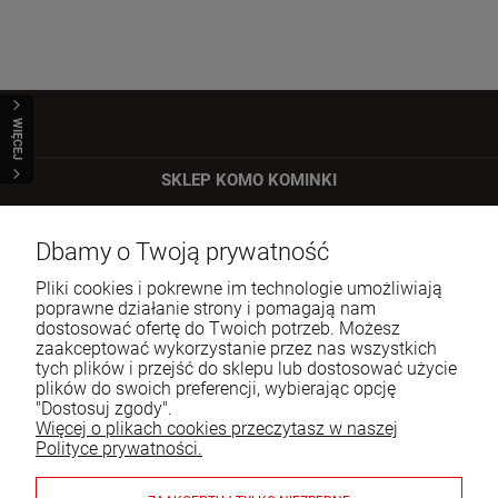
WIĘCEJ
SKLEP KOMO KOMINKI
ul. Bartycka 24/26 p. 92
Dbamy o Twoją prywatność
00-716 Warszawa
Pliki cookies i pokrewne im technologie umożliwiają
Tel.:
22 651 09 06
poprawne działanie strony i pomagają nam
dostosować ofertę do Twoich potrzeb. Możesz
E-mail:
sklep@komo.pl
zaakceptować wykorzystanie przez nas wszystkich
tych plików i przejść do sklepu lub dostosować użycie
plików do swoich preferencji, wybierając opcję
Moje konto
"Dostosuj zgody".
Więcej o plikach cookies przeczytasz w naszej
Pomoc
Polityce prywatności.
Informacje