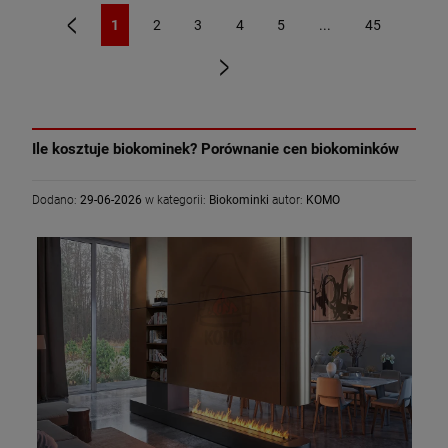
1
2
3
4
5
...
45
«
»
Ile kosztuje biokominek? Porównanie cen biokominków
Dodano:
29-06-2026
w kategorii:
Biokominki
autor:
KOMO