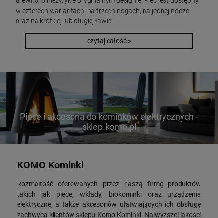
drewno, o niezwykle oryginalnym designie. Piec jest dostępny
w czterech wariantach: na trzech nogach, na jednej nodze
oraz na krótkiej lub długiej ławie.
czytaj całość »
Piece i akcesoria do kominków elektrycznych -
sklep.komo.pl
KOMO Kominki
Rozmaitość oferowanych przez naszą firmę produktów
takich jak piece, wkłady, biokominki oraz urządzenia
elektryczne, a także akcesoriów ułatwiających ich obsługę
zachwyca klientów sklepu Komo Kominki. Najwyższej jakości