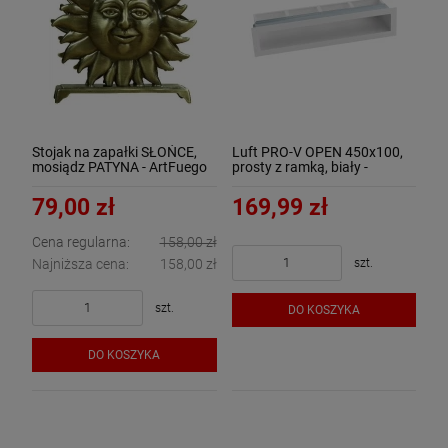
Stojak na zapałki SŁOŃCE,
Luft PRO-V OPEN 450x100,
mosiądz PATYNA - ArtFuego
prosty z ramką, biały -
S-1402-1-PA
ArtFuego
79,00 zł
169,99 zł
Cena regularna:
158,00 zł
szt.
Najniższa cena:
158,00 zł
szt.
DO KOSZYKA
DO KOSZYKA