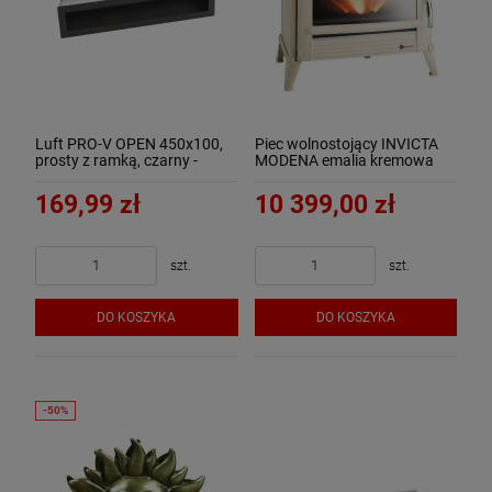
Luft PRO-V OPEN 450x100,
Piec wolnostojący INVICTA
prosty z ramką, czarny -
MODENA emalia kremowa
ArtFuego
9175-46
169,99 zł
10 399,00 zł
szt.
szt.
DO KOSZYKA
DO KOSZYKA