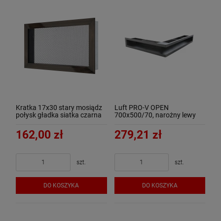
Kratka 17x30 stary mosiądz
Luft PRO-V OPEN
połysk gładka siatka czarna
700x500/70, narożny lewy
bez ramki, czarny - ArtFuego
162,00 zł
279,21 zł
szt.
szt.
DO KOSZYKA
DO KOSZYKA