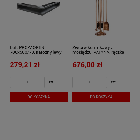
Luft PRO-V OPEN
Zestaw kominkowy z
700x500/70, narożny lewy
mosiądzu, PATYNA, rączka
bez ramki, czarny - ArtFuego
pierścień - ArtFuego Z-1103-
1-PA
279,21 zł
676,00 zł
szt.
szt.
DO KOSZYKA
DO KOSZYKA