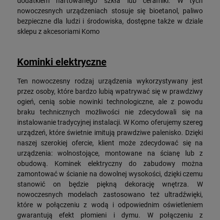
dodatkiem hartowanego szkła lub ceramiki. W tych
nowoczesnych urządzeniach stosuje się bioetanol, paliwo
bezpieczne dla ludzi i środowiska, dostępne także w dziale
sklepu z akcesoriami Komo
Kominki elektryczne
Ten nowoczesny rodzaj urządzenia wykorzystywany jest
przez osoby, które bardzo lubią wpatrywać się w prawdziwy
ogień, cenią sobie nowinki technologiczne, ale z powodu
braku technicznych możliwości nie zdecydowali się na
instalowanie tradycyjnej instalacji. W Komo oferujemy szereg
urządzeń, które świetnie imitują prawdziwe palenisko. Dzięki
naszej szerokiej ofercie, klient może zdecydować się na
urządzenia: wolnostojące, montowane na ścianę lub z
obudową. Kominek elektryczny do zabudowy można
zamontować w ścianie na dowolnej wysokości, dzięki czemu
stanowić on będzie piękną dekorację wnętrza. W
nowoczesnych modelach zastosowano też ultradźwięki,
które w połączeniu z wodą i odpowiednim oświetleniem
gwarantują efekt płomieni i dymu. W połączeniu z