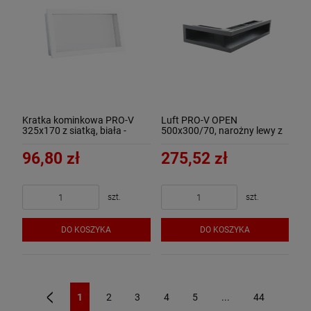
Kratka kominkowa PRO-V
Luft PRO-V OPEN
325x170 z siatką, biała -
500x300/70, narożny lewy z
ArtFuego
ramką, czarny - ArtFuego
96,80 zł
275,52 zł
szt.
szt.
DO KOSZYKA
DO KOSZYKA
1
2
3
4
5
...
44