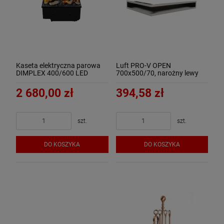
Kaseta elektryczna parowa
Luft PRO-V OPEN
DIMPLEX 400/600 LED
700x500/70, narożny lewy
Optimyst 3D z polanami 400
bez ramki, chromonikiel szlif -
ArtFuego
2 680,00 zł
394,58 zł
szt.
szt.
DO KOSZYKA
DO KOSZYKA