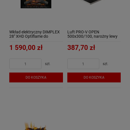
Wkład elektryczny DIMPLEX
Luft PRO-V OPEN
28" XHD Optiflame do
500x300/100, narożny lewy
zabudowy
bez ramki, chromonikiel szlif -
ArtFuego
1 590,00 zł
387,70 zł
szt.
szt.
DO KOSZYKA
DO KOSZYKA