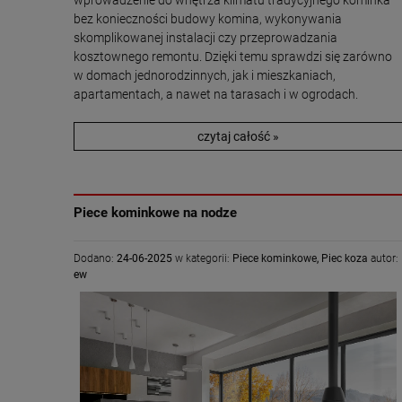
wprowadzenie do wnętrza klimatu tradycyjnego kominka
bez konieczności budowy komina, wykonywania
skomplikowanej instalacji czy przeprowadzania
kosztownego remontu. Dzięki temu sprawdzi się zarówno
w domach jednorodzinnych, jak i mieszkaniach,
apartamentach, a nawet na tarasach i w ogrodach.
czytaj całość »
Piece kominkowe na nodze
Dodano:
24-06-2025
w kategorii:
Piece kominkowe
,
Piec koza
autor:
ew