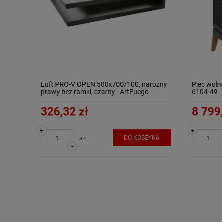
Luft PRO-V OPEN 500x700/100, narożny
Piec wol
prawy bez ramki, czarny - ArtFuego
6104-49
326,32 zł
8 799
+
+
DO KOSZYKA
szt.
-