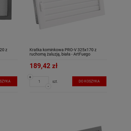
20 z
Kratka kominkowa PRO-V 325x170 z
ruchomą żaluzją, biała - ArtFuego
189,42 zł
+
OSZYKA
DO KOSZYKA
szt.
-