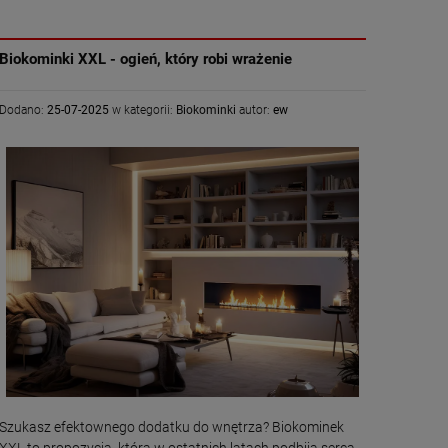
Biokominki XXL - ogień, który robi wrażenie
Dodano:
25-07-2025
w kategorii:
Biokominki
autor:
ew
Szukasz efektownego dodatku do wnętrza? Biokominek
XXL to propozycja, która w ostatnich latach podbija serca