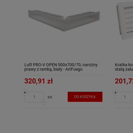
Luft PRO-V OPEN 500x700/70, narożny
Kratka k
prawy z ramką, biały - ArtFuego
stałą żalu
320,91 zł
201,7
+
+
DO KOSZYKA
szt.
-