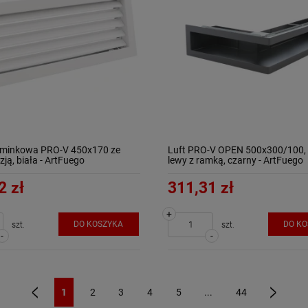
ominkowa PRO-V 450x170 ze
Luft PRO-V OPEN 500x300/100,
zją, biała - ArtFuego
lewy z ramką, czarny - ArtFuego
2 zł
311,31 zł
+
DO KOSZYKA
DO K
szt.
szt.
-
-
1
2
3
4
5
...
44