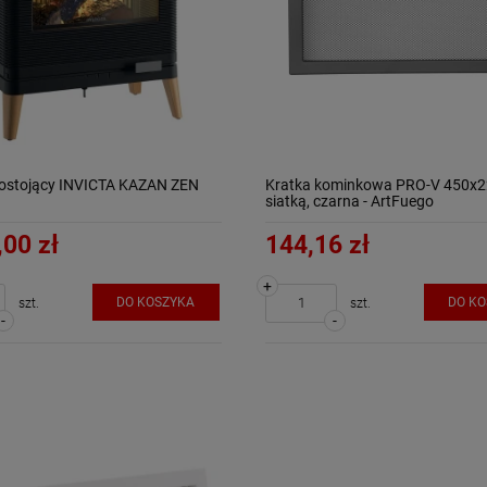
nostojący INVICTA KAZAN ZEN
Kratka kominkowa PRO-V 450x2
siatką, czarna - ArtFuego
,00 zł
144,16 zł
+
DO KOSZYKA
DO K
szt.
szt.
-
-