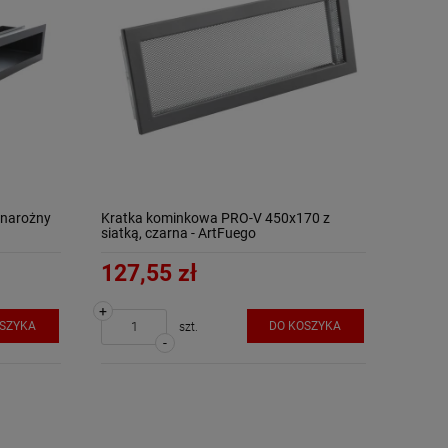
 narożny
Kratka kominkowa PRO-V 450x170 z
siatką, czarna - ArtFuego
127,55 zł
+
OSZYKA
DO KOSZYKA
szt.
-