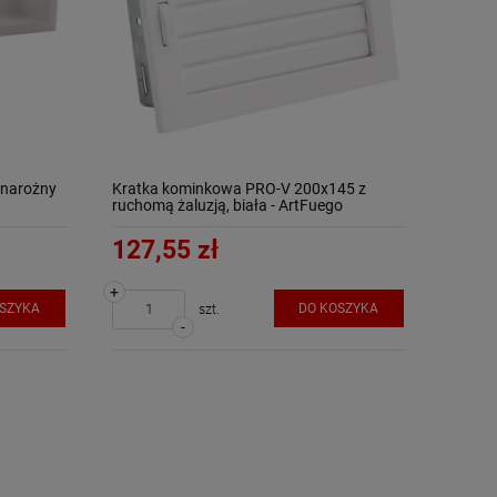
 narożny
Kratka kominkowa PRO-V 200x145 z
ruchomą żaluzją, biała - ArtFuego
127,55 zł
+
OSZYKA
DO KOSZYKA
szt.
-