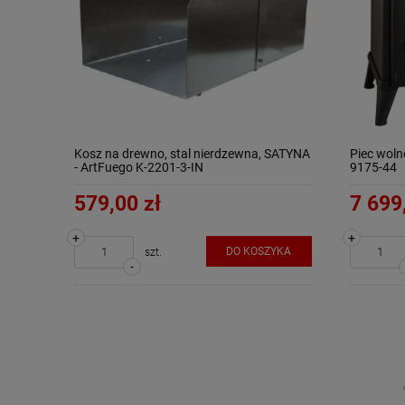
Kosz na drewno, stal nierdzewna, SATYNA
Piec wol
- ArtFuego K-2201-3-IN
9175-44
579,00 zł
7 699
+
+
DO KOSZYKA
szt.
-