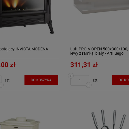
nostojący INVICTA MODENA
Luft PRO-V OPEN 500x300/100,
lewy z ramką, biały - ArtFuego
,00 zł
311,31 zł
+
DO KOSZYKA
DO K
szt.
szt.
-
-