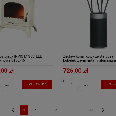
ostojący INVICTA SEVILLE
Zestaw kominkowy ze stali, czar
remowa 6192-46
kubełek, z elementami aluminium
ArtFuego Z-3111-2-CZ
,00 zł
726,00 zł
+
DO KOSZYKA
DO K
szt.
szt.
-
-
1
2
3
4
5
...
44