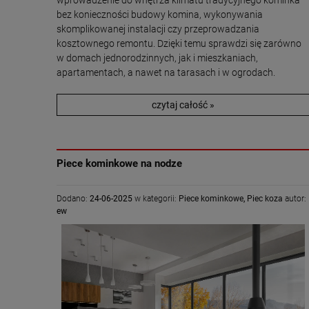
wprowadzenie do wnętrza klimatu tradycyjnego kominka
bez konieczności budowy komina, wykonywania
skomplikowanej instalacji czy przeprowadzania
kosztownego remontu. Dzięki temu sprawdzi się zarówno
w domach jednorodzinnych, jak i mieszkaniach,
apartamentach, a nawet na tarasach i w ogrodach.
czytaj całość »
Piece kominkowe na nodze
Dodano:
24-06-2025
w kategorii:
Piece kominkowe
,
Piec koza
autor:
ew