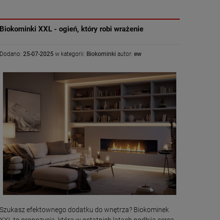
Biokominki XXL - ogień, który robi wrażenie
Dodano:
25-07-2025
w kategorii:
Biokominki
autor:
ew
Szukasz efektownego dodatku do wnętrza? Biokominek
XXL to propozycja, która w ostatnich latach podbija serca