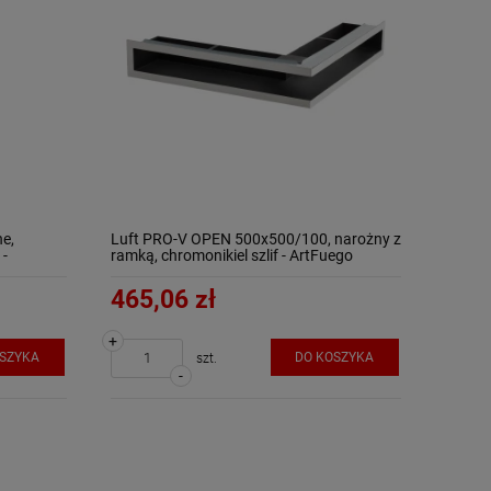
ne,
Luft PRO-V OPEN 500x500/100, narożny z
 -
ramką, chromonikiel szlif - ArtFuego
465,06 zł
+
OSZYKA
DO KOSZYKA
szt.
-