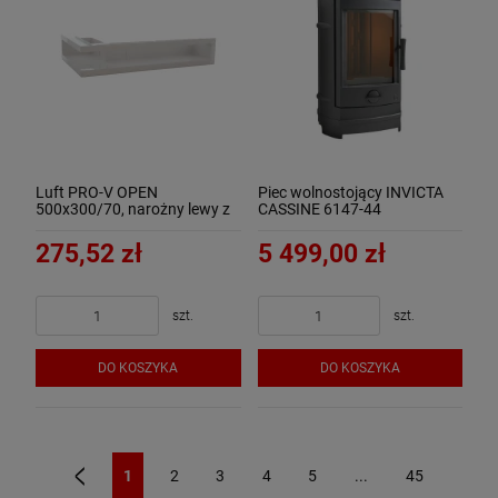
Luft PRO-V OPEN
Piec wolnostojący INVICTA
500x300/70, narożny lewy z
CASSINE 6147-44
ramką, biały - ArtFuego
275,52 zł
5 499,00 zł
szt.
szt.
DO KOSZYKA
DO KOSZYKA
1
2
3
4
5
...
45