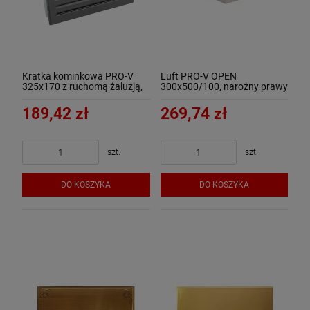
Kratka kominkowa PRO-V
Luft PRO-V OPEN
325x170 z ruchomą żaluzją,
300x500/100, narożny prawy
czarna - ArtFuego
bez ramki, biały - ArtFuego
189,42 zł
269,74 zł
szt.
szt.
DO KOSZYKA
DO KOSZYKA