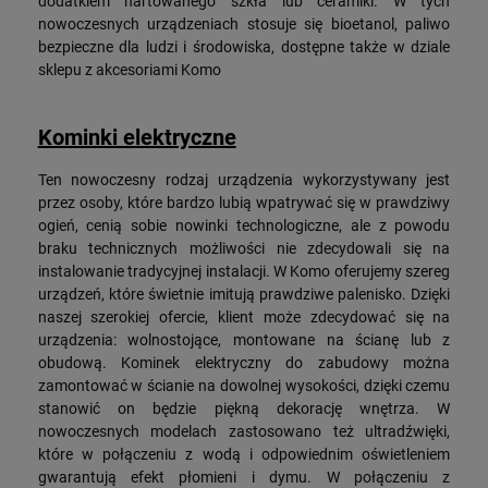
dodatkiem hartowanego szkła lub ceramiki. W tych
nowoczesnych urządzeniach stosuje się bioetanol, paliwo
bezpieczne dla ludzi i środowiska, dostępne także w dziale
sklepu z akcesoriami Komo
Kominki elektryczne
Ten nowoczesny rodzaj urządzenia wykorzystywany jest
przez osoby, które bardzo lubią wpatrywać się w prawdziwy
ogień, cenią sobie nowinki technologiczne, ale z powodu
braku technicznych możliwości nie zdecydowali się na
instalowanie tradycyjnej instalacji. W Komo oferujemy szereg
urządzeń, które świetnie imitują prawdziwe palenisko. Dzięki
naszej szerokiej ofercie, klient może zdecydować się na
urządzenia: wolnostojące, montowane na ścianę lub z
obudową. Kominek elektryczny do zabudowy można
zamontować w ścianie na dowolnej wysokości, dzięki czemu
stanowić on będzie piękną dekorację wnętrza. W
nowoczesnych modelach zastosowano też ultradźwięki,
które w połączeniu z wodą i odpowiednim oświetleniem
gwarantują efekt płomieni i dymu. W połączeniu z