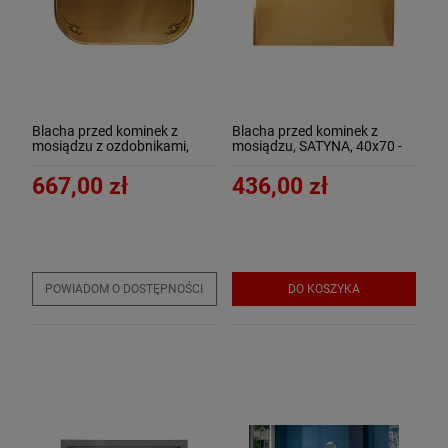
Blacha przed kominek z
Blacha przed kominek z
mosiądzu z ozdobnikami,
mosiądzu, SATYNA, 40x70 -
PATYNA, 40x70 - ArtFuego B-
ArtFuego B-1500-3-SA-K
1501-3-PA
667,00 zł
436,00 zł
POWIADOM O DOSTĘPNOŚCI
DO KOSZYKA