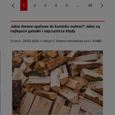
1
2
3
4
5
...
45
«
»
Jakie drewno opałowe do kominka wybrać? Jakie są
najlepsze gatunki i najczęstsze błędy
Dodano:
28-05-2026
w kategorii:
Drewno kominkowe
autor:
KOMO