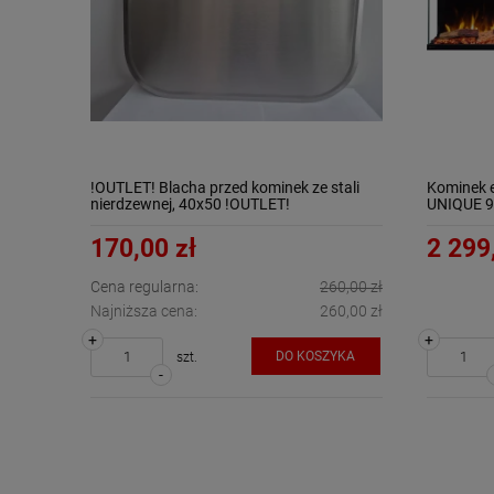
!OUTLET! Blacha przed kominek ze stali
Kominek 
nierdzewnej, 40x50 !OUTLET!
UNIQUE 
170,00 zł
2 299
Cena regularna:
260,00 zł
Najniższa cena:
260,00 zł
+
+
DO KOSZYKA
szt.
-