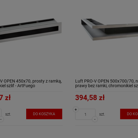
V OPEN 450x70, prosty z ramką,
Luft PRO-V OPEN 500x700/70, 
el szlif - ArtFuego
prawy bez ramki, chromonikiel szli
ArtFuego
7 zł
394,58 zł
+
DO KOSZYKA
DO K
szt.
szt.
-
-