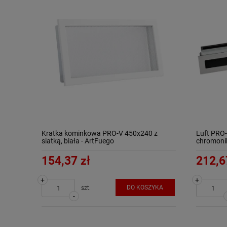
Kratka kominkowa PRO-V 450x240 z
Luft PRO-
siatką, biała - ArtFuego
chromoniki
154,37 zł
212,6
+
+
DO KOSZYKA
szt.
-