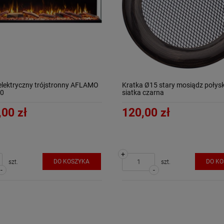
elektryczny trójstronny AFLAMO
Kratka Ø15 stary mosiądz połys
90
siatka czarna
,00 zł
120,00 zł
+
DO KOSZYKA
DO K
szt.
szt.
-
-