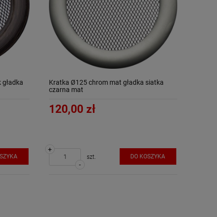
k gładka
Kratka Ø125 chrom mat gładka siatka
czarna mat
120,00 zł
+
OSZYKA
DO KOSZYKA
szt.
-