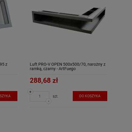
95 z
Luft PRO-V OPEN 500x500/70, narożny z
ramką, czarny - ArtFuego
288,68 zł
+
OSZYKA
DO KOSZYKA
szt.
-