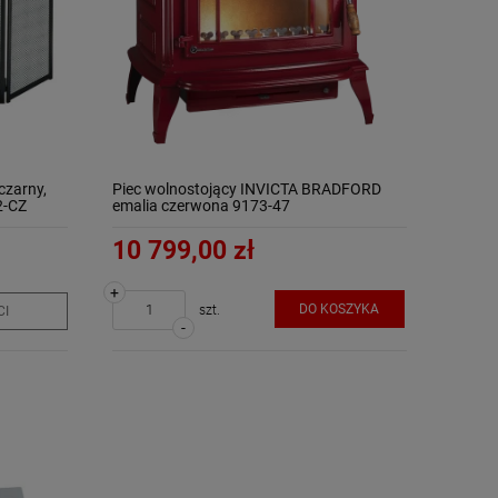
czarny,
Piec wolnostojący INVICTA BRADFORD
2-CZ
emalia czerwona 9173-47
10 799,00 zł
+
DO KOSZYKA
szt.
CI
-