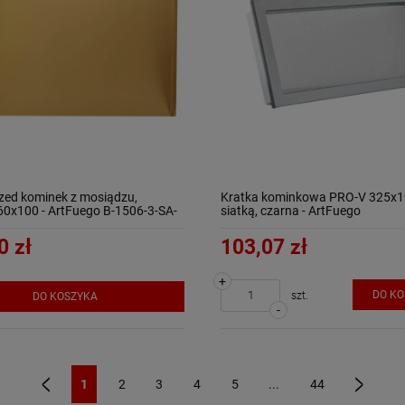
zed kominek z mosiądzu,
Kratka kominkowa PRO-V 325x1
0x100 - ArtFuego B-1506-3-SA-
siatką, czarna - ArtFuego
0 zł
103,07 zł
+
DO K
szt.
DO KOSZYKA
-
1
2
3
4
5
...
44