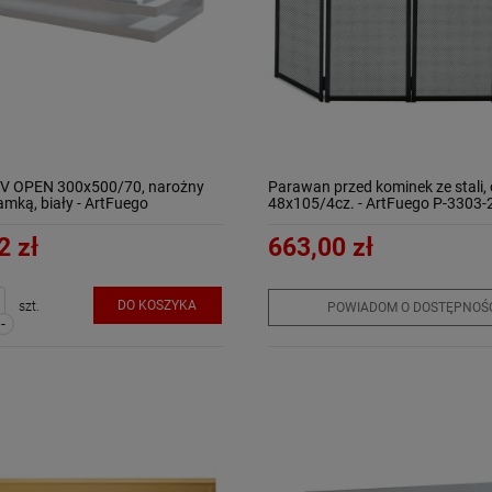
-V OPEN 300x500/70, narożny
Parawan przed kominek ze stali, 
amką, biały - ArtFuego
48x105/4cz. - ArtFuego P-3303-
2 zł
663,00 zł
DO KOSZYKA
szt.
POWIADOM O DOSTĘPNOŚ
-