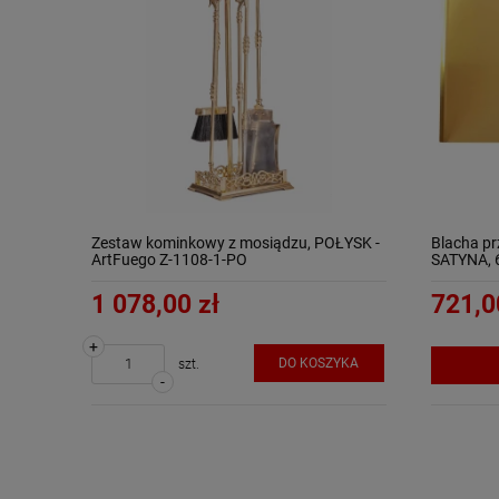
Zestaw kominkowy z mosiądzu, POŁYSK -
Blacha pr
ArtFuego Z-1108-1-PO
SATYNA, 6
K
1 078,00 zł
721,0
+
DO KOSZYKA
szt.
-