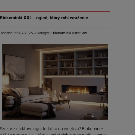
Biokominki XXL - ogień, który robi wrażenie
Dodano:
25-07-2025
w kategorii:
Biokominki
autor:
ew
Szukasz efektownego dodatku do wnętrza? Biokominek
XXL to propozycja, która w ostatnich latach podbija serca