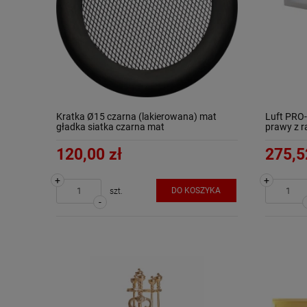
Kratka Ø15 czarna (lakierowana) mat
Luft PRO
gładka siatka czarna mat
prawy z r
120,00 zł
275,5
+
+
DO KOSZYKA
szt.
-