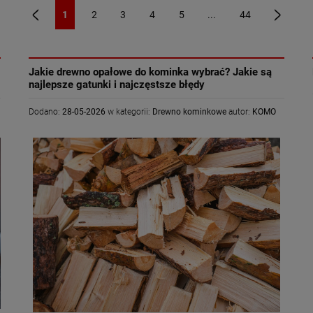
1
2
3
4
5
...
44
«
»
Jakie drewno opałowe do kominka wybrać? Jakie są
najlepsze gatunki i najczęstsze błędy
Dodano:
28-05-2026
w kategorii:
Drewno kominkowe
autor:
KOMO