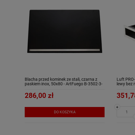
Blacha przed kominek ze stali, czarna z
Luft PRO
paskiem inox, 50x80 - ArtFuego B-3502-3-
lewy bez r
CZ/IN-K
ArtFuego
286,00 zł
351,7
+
DO KOSZYKA