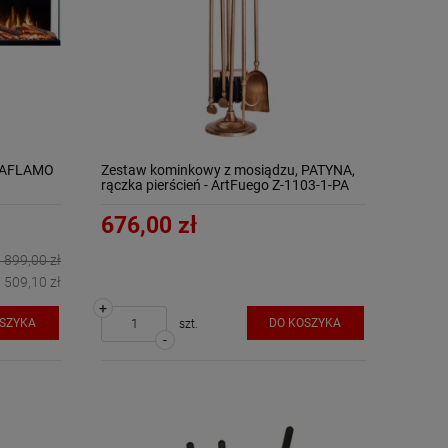
y AFLAMO
Zestaw kominkowy z mosiądzu, PATYNA,
rączka pierścień - ArtFuego Z-1103-1-PA
676,00 zł
 899,00 zł
 509,10 zł
+
OSZYKA
DO KOSZYKA
szt.
-