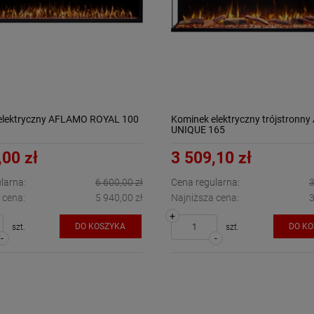
elektryczny AFLAMO ROYAL 100
Kominek elektryczny trójstronn
UNIQUE 165
,00 zł
3 509,10 zł
larna:
6 600,00 zł
Cena regularna:
3
 cena:
5 940,00 zł
Najniższa cena:
3
+
DO KOSZYKA
DO K
szt.
szt.
-
-