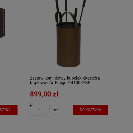
Zestaw kominkowy, kubełek, ekoskóra
brązowa - ArtFuego Z-4100-2-BR
899,00 zł
+
OSZYKA
DO KOSZYKA
szt.
-