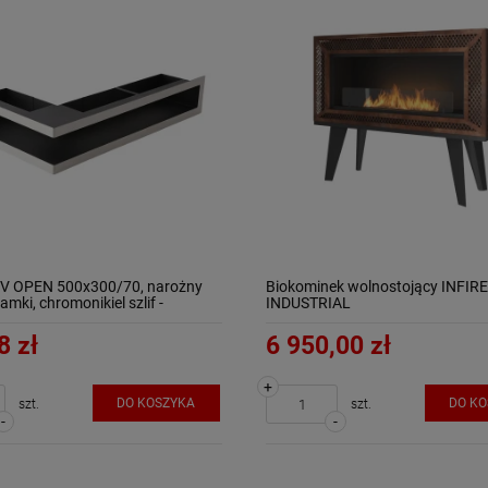
-V OPEN 500x300/70, narożny
Biokominek wolnostojący INFIRE
amki, chromonikiel szlif -
INDUSTRIAL
8 zł
6 950,00 zł
+
DO KOSZYKA
DO K
szt.
szt.
-
-