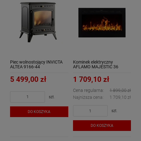
Piec wolnostojący INVICTA
Kominek elektryczny
ALTEA 9166-44
AFLAMO MAJESTIC 36
5 499,00 zł
1 709,10 zł
Cena regularna:
1 899,00 zł
szt.
Najniższa cena:
1 709,10 zł
szt.
DO KOSZYKA
DO KOSZYKA