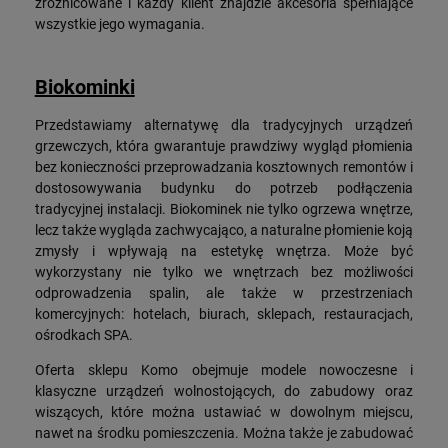
zróżnicowane i każdy klient znajdzie akcesoria spełniające
wszystkie jego wymagania.
Biokominki
Przedstawiamy alternatywę dla tradycyjnych urządzeń
grzewczych, która gwarantuje prawdziwy wygląd płomienia
bez konieczności przeprowadzania kosztownych remontów i
dostosowywania budynku do potrzeb podłączenia
tradycyjnej instalacji. Biokominek nie tylko ogrzewa wnętrze,
lecz także wygląda zachwycająco, a naturalne płomienie koją
zmysły i wpływają na estetykę wnętrza. Może być
wykorzystany nie tylko we wnętrzach bez możliwości
odprowadzenia spalin, ale także w przestrzeniach
komercyjnych: hotelach, biurach, sklepach, restauracjach,
ośrodkach SPA.
Oferta sklepu Komo obejmuje modele nowoczesne i
klasyczne urządzeń wolnostojących, do zabudowy oraz
wiszących, które można ustawiać w dowolnym miejscu,
nawet na środku pomieszczenia. Można także je zabudować