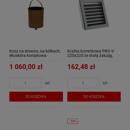
Kosz na drewno, na kółkach,
Kratka kominkowa PRO-V
ekoskóra koniakowa -
220x220 ze stałą żaluzją,
ArtFuego K-4200-2-BR
czarna - ArtFuego
1 060,00 zł
162,48 zł
szt.
szt.
DO KOSZYKA
DO KOSZYKA