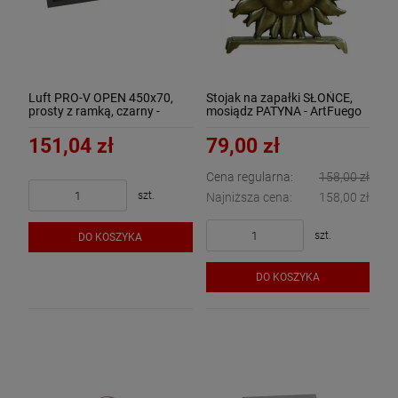
Luft PRO-V OPEN 450x70,
Stojak na zapałki SŁOŃCE,
prosty z ramką, czarny -
mosiądz PATYNA - ArtFuego
ArtFuego
S-1402-1-PA
151,04 zł
79,00 zł
Cena regularna:
158,00 zł
szt.
Najniższa cena:
158,00 zł
szt.
DO KOSZYKA
DO KOSZYKA