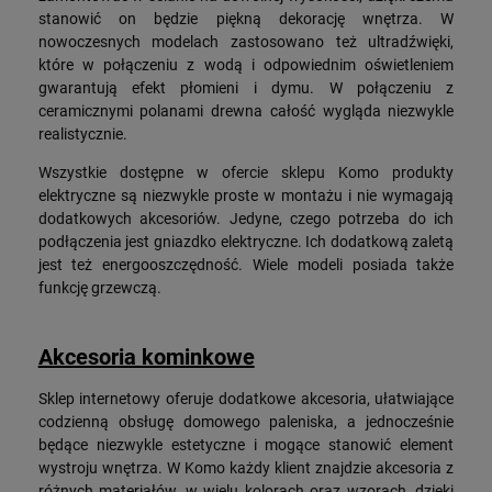
stanowić on będzie piękną dekorację wnętrza. W
nowoczesnych modelach zastosowano też ultradźwięki,
które w połączeniu z wodą i odpowiednim oświetleniem
gwarantują efekt płomieni i dymu. W połączeniu z
ceramicznymi polanami drewna całość wygląda niezwykle
realistycznie.
Wszystkie dostępne w ofercie sklepu Komo produkty
elektryczne są niezwykle proste w montażu i nie wymagają
dodatkowych akcesoriów. Jedyne, czego potrzeba do ich
podłączenia jest gniazdko elektryczne. Ich dodatkową zaletą
jest też energooszczędność. Wiele modeli posiada także
funkcję grzewczą.
Akcesoria kominkowe
Sklep internetowy oferuje dodatkowe akcesoria, ułatwiające
codzienną obsługę domowego paleniska, a jednocześnie
będące niezwykle estetyczne i mogące stanowić element
wystroju wnętrza. W Komo każdy klient znajdzie akcesoria z
różnych materiałów, w wielu kolorach oraz wzorach, dzięki