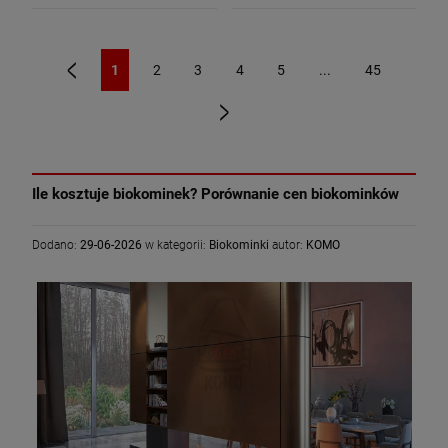
1
2
3
4
5
...
45
«
»
Ile kosztuje biokominek? Porównanie cen biokominków
Dodano:
29-06-2026
w kategorii:
Biokominki
autor:
KOMO