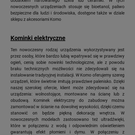
dodatkiem hartowanego szkła lub ceramiki. W tych
nowoczesnych urządzeniach stosuje się bioetanol, paliwo
bezpieczne dla ludzi i środowiska, dostępne także w dziale
sklepu z akcesoriami Komo
Kominki elektryczne
Ten nowoczesny rodzaj urządzenia wykorzystywany jest
przez osoby, które bardzo lubią wpatrywać się w prawdziwy
ogień, cenią sobie nowinki technologiczne, ale z powodu
braku technicznych możliwości nie zdecydowali się na
instalowanie tradycyjnej instalacji. W Komo oferujemy szereg
urządzeń, które świetnie imitują prawdziwe palenisko. Dzięki
naszej szerokiej ofercie, klient może zdecydować się na
urządzenia: wolnostojące, montowane na ścianę lub z
obudową. Kominek elektryczny do zabudowy można
zamontować w ścianie na dowolnej wysokości, dzięki czemu
stanowić on będzie piękną dekorację wnętrza. W
nowoczesnych modelach zastosowano też ultradźwięki,
które w połączeniu z wodą i odpowiednim oświetleniem
gwarantują efekt płomieni i dymu. W połączeniu z