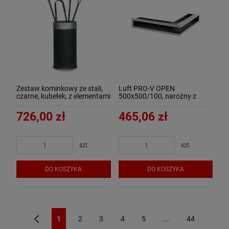
Zestaw kominkowy ze stali,
Luft PRO-V OPEN
czarne, kubełek, z elementami
500x500/100, narożny z
aluminium - ArtFuego Z-3111-
ramką, chromonikiel szlif -
2-CZ
ArtFuego
726,00 zł
465,06 zł
szt.
szt.
DO KOSZYKA
DO KOSZYKA
1
2
3
4
5
...
44