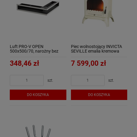
Luft PRO-V OPEN
Piec wolnostojący INVICTA
500x500/70, narożny bez
SEVILLE emalia kremowa
ramki, chromonikiel szlif -
6192-46
ArtFuego
348,46 zł
7 599,00 zł
szt.
szt.
DO KOSZYKA
DO KOSZYKA