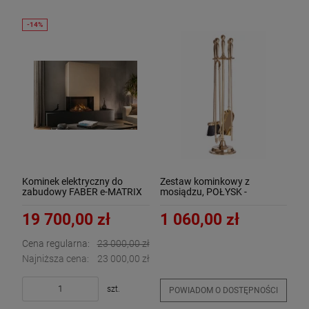
Kominek elektryczny do
Zestaw kominkowy z
zabudowy FABER e-MATRIX
mosiądzu, POŁYSK -
MOOD 800-500 II narożny
ArtFuego Z-1105-1-PO
lewy
19 700,00 zł
1 060,00 zł
Cena regularna:
23 000,00 zł
Najniższa cena:
23 000,00 zł
szt.
POWIADOM O DOSTĘPNOŚCI