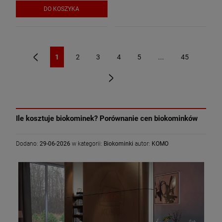
DO KOSZYKA
1
2
3
4
5
...
45
«
»
Ile kosztuje biokominek? Porównanie cen biokominków
Dodano:
29-06-2026
w kategorii:
Biokominki
autor:
KOMO