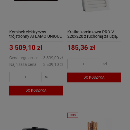
Kominek elektryczny
Kratka kominkowa PRO-V
trójstronny AFLAMO UNIQUE
220x220 z ruchomą żaluzją,
165
biała - ArtFuego
3 509,10 zł
185,36 zł
Cena regularna:
3 899,00 zł
szt.
Najniższa cena:
3 509,10 zł
szt.
DO KOSZYKA
DO KOSZYKA