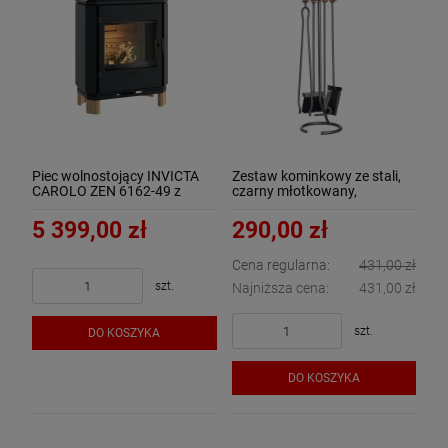
Piec wolnostojący INVICTA
Zestaw kominkowy ze stali,
CAROLO ZEN 6162-49 z
czarny młotkowany,
dolotem powietrza
drewniane rączki - ArtFuego
Z-3124-2-CZ/MŁ
5 399,00 zł
290,00 zł
Cena regularna:
431,00 zł
szt.
Najniższa cena:
431,00 zł
szt.
DO KOSZYKA
DO KOSZYKA