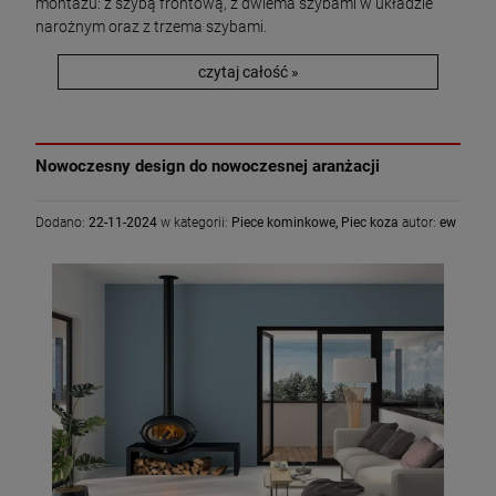
montażu: z szybą frontową, z dwiema szybami w układzie
narożnym oraz z trzema szybami.
czytaj całość »
Nowoczesny design do nowoczesnej aranżacji
Dodano:
22-11-2024
w kategorii:
Piece kominkowe
,
Piec koza
autor:
ew