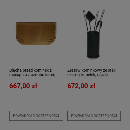
Blacha przed kominek z
Zestaw kominkowy ze stali,
mosiądzu z ozdobnikami,
czarne, kubełek, rączki
PATYNA, 40x70 - ArtFuego B-
srebrne - ArtFuego Z-3109-2-
1501-3-PA
CZ
667,00 zł
672,00 zł
POWIADOM O DOSTĘPNOŚCI
POWIADOM O DOSTĘPNOŚCI