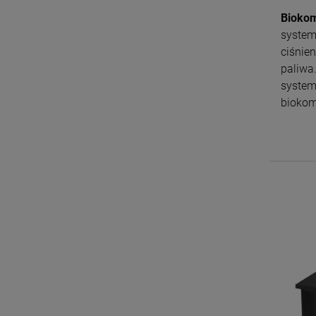
Biokom
system
ciśnie
paliwa
system
biokom