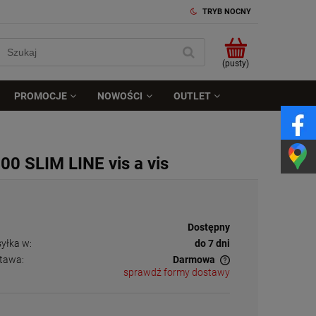
TRYB NOCNY
(pusty)
PROMOCJE
NOWOŚCI
OUTLET
0 SLIM LINE vis a vis
tępność:
Dostępny
yłka w:
do 7 dni
tawa:
Darmowa
sprawdź formy dostawy
Cena nie zawiera ewentualnych kosztów
płatności