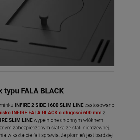
ik typu FALA BLACK
ominku
INFIRE 2 SIDE 1600 SLIM LINE
zastosowano
nisko INFIRE FALA BLACK o długości 600 mm
z
IRE SLIM LINE
wypełnione chłonnym włóknem
znym zabezpieczonym siatką ze stali nierdzewnej.
nia w kształcie fali sprawia, że płomień jest bardziej