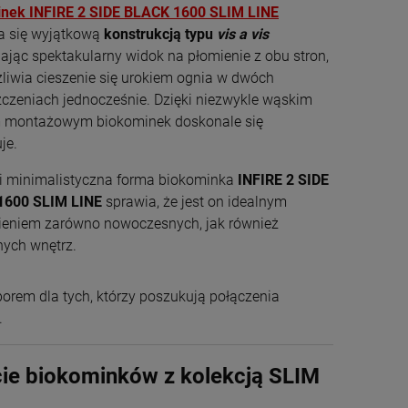
nek INFIRE 2 SIDE BLACK 1600 SLIM LINE
a się wyjątkową
konstrukcją typu
vis a vis
ając spektakularny widok na płomienie z obu stron,
liwia cieszenie się urokiem ognia w dwóch
czeniach jednocześnie. Dzięki niezwykle wąskim
montażowym biokominek doskonale się
je.
i minimalistyczna forma biokominka
INFIRE 2 SIDE
1600 SLIM LINE
sprawia, że jest on idealnym
ieniem zarówno nowoczesnych, jak również
nych wnętrz.
rem dla tych, którzy poszukują połączenia
.
ecie biokominków z kolekcją SLIM