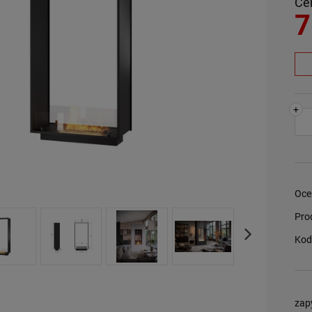
Ce
7
+
Oce
Pro
Kod
zap