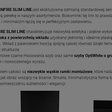
INFIRE SLIM LINE
jest ekskluzywną odmianą standardowej serii
ą perełkę w naszym asortymencie. Biokominki tej linii to praw
 i minimalizm łączą się w perfekcyjnym zestawieniu.
IRE SLIM LINE
charakteryzuje niezwykła estetyka i piękne wyk
iska z powierzchnią wkładu
uzyskano jednolitą i idealnie płask
. Wkład z paleniskiem tworzą spójną całość również dzięki tem
j strukturze.
 nowe czarne mocowania szyb oraz same
szyby OptiWhite o g
ci i nowoczesnego wyrazu.
niem całości są
niezwykle wąskie ramki montażowe
, które nad
 jak obraz wiszący na ścianie. Smukła, minimalistyczna forma 
omieszczeniu subtelności i elegancji.