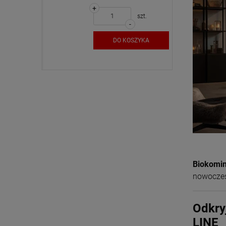
+
szt.
szt.
-
SZYKA
DO KOSZYKA
Biokomin
nowoczes
Odkry
LINE