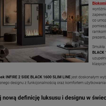
Biokomi
+
+
szt.
szt.
wyróżni
-
-
zapewni
DO KOSZYKA
DO KOSZYKA
co umoż
pomiesz
ramkom 
prezentu
Smukła 
BLACK 
uzupełn
klasycz
ek INFIRE 2 SIDE BLACK 1600 SLIM LINE
jest doskonałym wybo
nego designu z funkcjonalnością oraz komfortem użytkowania
j nową definicję luksusu i designu w świ