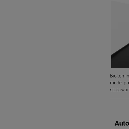
Biokomink
model po
stosowan
Auto