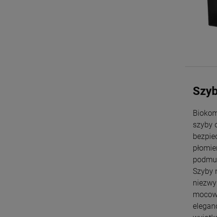
Szyb
Bioko
szyby 
bezpie
płomie
podmuc
Szyby
niezwy
mocowa
elegan