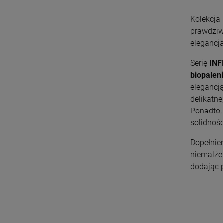
Kolekcja
prawdziw
elegancja
Serię
INF
biopalen
elegancją
delikatne
Ponadto,
solidnoś
Dopełnie
niemalże
dodając p