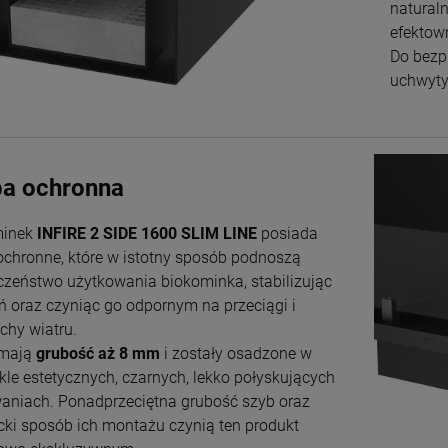
naturaln
efektown
Do bezp
uchwyty
a ochronna
minek
INFIRE 2 SIDE 1600 SLIM LINE
posiada
ochronne, które w istotny sposób podnoszą
czeństwo użytkowania biokominka, stabilizując
ń oraz czyniąc go odpornym na przeciągi i
hy wiatru.
 mają
grubość aż 8 mm
i zostały osadzone w
kle estetycznych, czarnych, lekko połyskujących
niach. Ponadprzeciętna grubość szyb oraz
cki sposób ich montażu czynią ten produkt