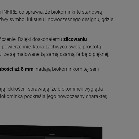
 INFIRE, co sprawia, że biokominki te stanowią
dziwy symbol luksusu i nowoczesnego designu, gdzie
ończenie. Dzięki doskonałemu
zlicowaniu
ą powierzchnię, która zachwyca swoją prostotą i
u, że są malowane tą samą czarną farbą o pięknej,
rubości aż 8 mm
, nadają biokominkom tej serii
ają lekkości i sprawiają, że biokominek wygląda
biokominka podkreśla jego nowoczesny charakter,