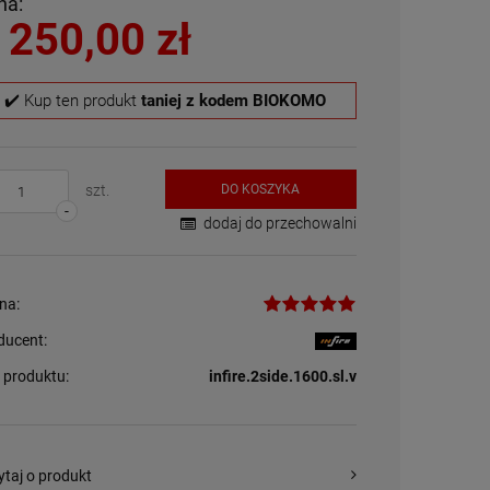
na:
 250,00 zł
✔️ Kup ten produkt
taniej z kodem BIOKOMO
szt.
DO KOSZYKA
-
dodaj do przechowalni
na:
ducent:
 produktu:
infire.2side.1600.sl.v
ytaj o produkt