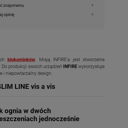
eć znajomemu
aj opinię
nych
biokominków
. Misją INFIRE'a jest stworzenie
 Do produkcji swoich urządzeń
INFIRE
wykorzystuje
e i niepowtarzalny design.
Piec wolnostojący
IM LINE vis a vis
KAWMET P7 CookTop
PB Eco z płytą
3 785,00 zł
grzewczą
k ognia w dwóch
+
szt.
eszczeniach jednocześnie
-
DO KOSZYKA