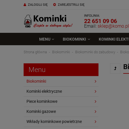
ZALOGUJ SIĘ
ZAREJESTRUJ SIĘ
INFOLINIA:
22 651 09 06
Email:
sklep@komo.pl
MENU
BIOKOMINKI
KOMINKI ELEK
Strona główna
Biokominki
Biokominki do zabudowy
Bioko
B
Menu
Biokominki
Kominki elektryczne
Piece kominkowe
Kominki gazowe
Wkłady kominkowe powietrzne