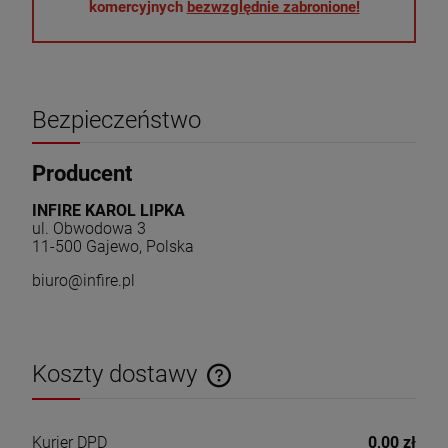
komercyjnych
bezwzględnie zabronione!
Bezpieczeństwo
Producent
INFIRE KAROL LIPKA
ul. Obwodowa 3
11-500 Gajewo, Polska
biuro@infire.pl
Koszty dostawy
Cena nie zawiera ewentualnych kosztów płatności
Kurier DPD
0,00 zł