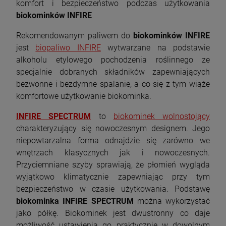
komfort i bezpieczeństwo podczas użytkowania
Piec wolnostojący KAWMET P9 (8 kW) ECO
Piec wolnostojący INVICTA OVATIO 6149-04
biokominków INFIRE
z płytą grzewczą
1 823,00 zł
8 999,10 zł
Rekomendowanym paliwem do
biokominków INFIRE
jest
biopaliwo INFIRE
wytwarzane na podstawie
Cena regularna:
9 999,00 zł
alkoholu etylowego pochodzenia roślinnego ze
Najniższa cena:
8 999,10 zł
szt.
specjalnie dobranych składników zapewniających
bezwonne i bezdymne spalanie, a co się z tym wiąże
DO KOSZYKA
szt.
komfortowe użytkowanie biokominka.
INFIRE SPECTRUM
to
biokominek wolnostojący
DO KOSZYKA
charakteryzujący się nowoczesnym designem. Jego
niepowtarzalna forma odnajdzie się zarówno we
wnętrzach klasycznych jak i nowoczesnych.
Przyciemniane szyby sprawiają, że płomień wygląda
wyjątkowo klimatycznie zapewniając przy tym
bezpieczeństwo w czasie użytkowania. Podstawę
biokominka INFIRE SPECTRUM
można wykorzystać
jako półkę. Biokominek jest dwustronny co daje
możliwość ustawienia go praktycznie w dowolnym