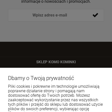
informacje o nowościach i promocjach.
SKLEP KOMO KOMINKI
ul. Bartycka 24/26 p. 92
Dbamy o Twoją prywatność
00-716 Warszawa
Pliki cookies i pokrewne im technologie umożliwiają
Tel.:
22 651 09 06
poprawne działanie strony i pomagają nam
dostosować ofertę do Twoich potrzeb. Możesz
E-mail:
sklep@komo.pl
zaakceptować wykorzystanie przez nas wszystkich
tych plików i przejść do sklepu lub dostosować użycie
plików do swoich preferencji, wybierając opcję
Moje konto