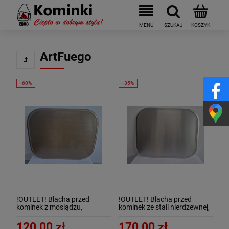
ArtFuego
!OUTLET! Blacha przed
!OUTLET! Blacha przed
kominek z mosiądzu,
kominek ze stali nierdzewnej,
PATYNA, 40x50 FILC
40x50 !OUTLET!
!OUTLET!
120,00 zł
170,00 zł