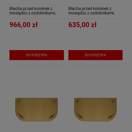
Blacha przed kominek z
Blacha przed kominek z
mosiądzu z ozdobnikami,
mosiądzu z ozdobnikami,
PATYNA, 60x100 - ArtFuego
SATYNA, 40x70 - ArtFuego B-
B-1507-3-PA
1501-3-SA
966,00 zł
635,00 zł
DO KOSZYKA
DO KOSZYKA