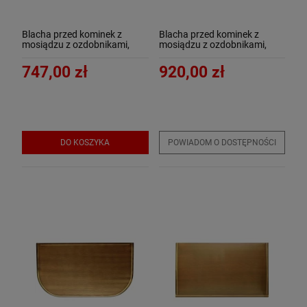
Blacha przed kominek z
Blacha przed kominek z
mosiądzu z ozdobnikami,
mosiądzu z ozdobnikami,
SATYNA, 50x80 - ArtFuego B-
SATYNA, 60x100 - ArtFuego
1504-3-SA
B-1507-3-SA
747,00 zł
920,00 zł
DO KOSZYKA
POWIADOM O DOSTĘPNOŚCI