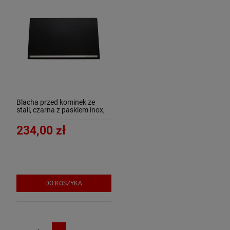
Blacha przed kominek ze
stali, czarna z paskiem inox,
40x70 - ArtFuego B-3500-3-
CZ/IN-K
234,00 zł
DO KOSZYKA