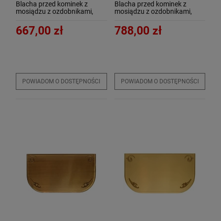
Blacha przed kominek z
Blacha przed kominek z
mosiądzu z ozdobnikami,
mosiądzu z ozdobnikami,
PATYNA, 40x70 - ArtFuego B-
PATYNA, 50x80 - ArtFuego B-
1501-3-PA
1504-3-PA
667,00 zł
788,00 zł
POWIADOM O DOSTĘPNOŚCI
POWIADOM O DOSTĘPNOŚCI