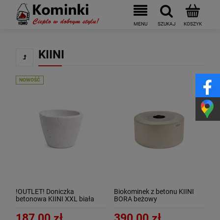
KIINI
NOWOŚĆ
!OUTLET! Doniczka
Biokominek z betonu KIINI
betonowa KIINI XXL biała
BORA beżowy
!OUTLET!
187,00 zł
390,00 zł