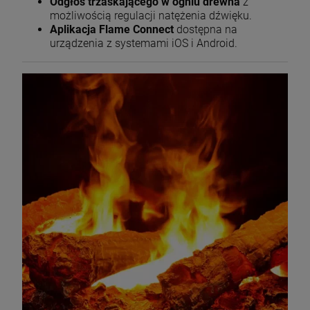
Odgłos trzaskającego w ogniu drewna
z
możliwością regulacji natężenia dźwięku.
Aplikacja Flame Connect
dostępna na
urządzenia z systemami iOS i Android.