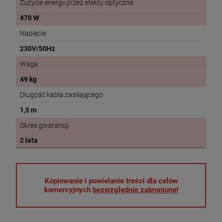
Zużycie energii przez efekty optyczne
470 W
Napięcie
230V/50Hz
Waga
49 kg
Długość kabla zasilającego
1,5 m
Okres gwarancji
2 lata
Kopiowanie i powielanie treści dla celów
komercyjnych
bezwzględnie zabronione!