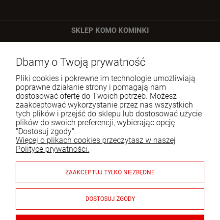
SKLEP KOMO KOMINKI
ul. Bartycka 24/26 p. 92
Dbamy o Twoją prywatność
00-716 Warszawa
Pliki cookies i pokrewne im technologie umożliwiają
Tel.:
22 651 09 06
poprawne działanie strony i pomagają nam
dostosować ofertę do Twoich potrzeb. Możesz
E-mail:
sklep@komo.pl
zaakceptować wykorzystanie przez nas wszystkich
tych plików i przejść do sklepu lub dostosować użycie
plików do swoich preferencji, wybierając opcję
Moje konto
"Dostosuj zgody".
Więcej o plikach cookies przeczytasz w naszej
Pomoc
Polityce prywatności.
Informacje
ZAAKCEPTUJ TYLKO NIEZBĘDNE
Płatności i dostawa
DOSTOSUJ ZGODY
Gwarancja i zwroty