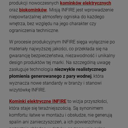
DO KOSZYKA
szt.
produkcji nowoczesnych
kominków elektrycznych
oraz
biokominków
. Misją INFIRE jest wprowadzenie
DO KOSZYKA
niepowtarzalnej atmosfery ogniska do każdego
wnętrza, bez względu na jego charakter czy
ograniczenia techniczne.
W procesie produkcyjnym INFIRE sięga wyłącznie po
materiały najwyższej jakości, co przekłada się na
gwarancję bezpieczeństwa, niezawodność i unikalny
design produktów tej marki. Na szczególną uwagę
zasługuje technologia
niezwykle realistycznego
płomienia generowanego z pary wodnej
, która
wyznacza nowe standardy w branży i stanowi
wizytówkę INFIRE.
Kominki elektryczne INFIRE
to wizja przyszłości,
która staje się teraźniejszością. Są synonimem
komfortu: łatwe w montażu i obsłudze, nie generują
spalin ani zanieczyszczeń, a ich powierzchnia