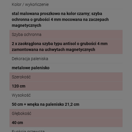
Kolor / wykończenie
stal malowana proszkowo na kolor czarny; szyba
ochronna o grubości 4 mm mocowana na zaczepach
magnetycznych
Szyba ochronna
2 x zaokrąglona szyba typu antisol o grubości 4 mm
zamontowana na uchwytach magnetycznych
Dekoracja paleniska
metalowe palenisko
Szerokość
120 cm
Wysokość
50 cm + wnęka na palenisko 21,2 cm
Głębokość
40 cm
Funkcja grzewcza