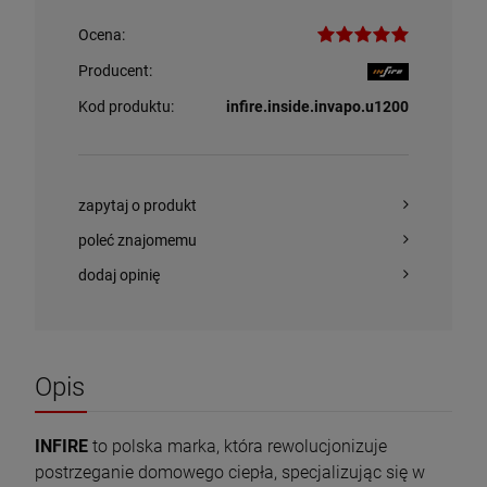
Ocena:
Producent:
Kod produktu:
infire.inside.invapo.u1200
zapytaj o produkt
poleć znajomemu
dodaj opinię
Piec wolnostojący KAWMET P9 (8 kW) ECO
Piec wolnostojący INVICTA OVATIO 6149-04
z płytą grzewczą
1 823,00 zł
8 999,10 zł
Opis
Cena regularna:
9 999,00 zł
Najniższa cena:
8 999,10 zł
szt.
INFIRE
to polska marka, która rewolucjonizuje
postrzeganie domowego ciepła, specjalizując się w