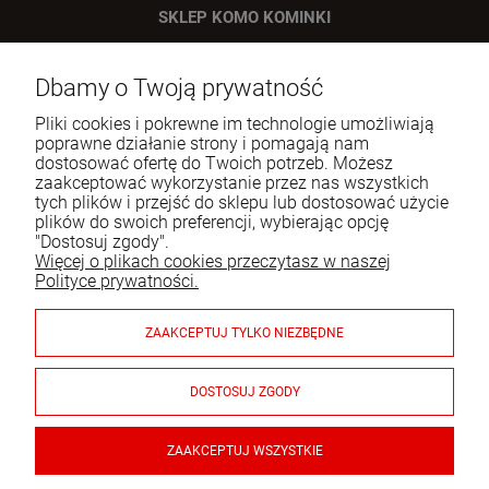
SKLEP KOMO KOMINKI
ul. Bartycka 24/26 p. 92
Dbamy o Twoją prywatność
00-716 Warszawa
Pliki cookies i pokrewne im technologie umożliwiają
Tel.:
22 651 09 06
poprawne działanie strony i pomagają nam
dostosować ofertę do Twoich potrzeb. Możesz
E-mail:
sklep@komo.pl
zaakceptować wykorzystanie przez nas wszystkich
tych plików i przejść do sklepu lub dostosować użycie
plików do swoich preferencji, wybierając opcję
Moje konto
"Dostosuj zgody".
Więcej o plikach cookies przeczytasz w naszej
Pomoc
Polityce prywatności.
Informacje
ZAAKCEPTUJ TYLKO NIEZBĘDNE
Płatności i dostawa
DOSTOSUJ ZGODY
Gwarancja i zwroty
ZAAKCEPTUJ WSZYSTKIE