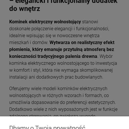
– elegancki i funkcjonalny dodatek
do wnętrz
Kominek elektryczny wolnostojący
stanowi
doskonałe połączenie elegancji i funkcjonalności,
idealnie wpisując się w nowoczesne wnętrza
mieszkań i domów.
Wytwarza on realistyczny efekt
płomienia, który emanuje przytulną atmosferą bez
konieczności tradycyjnego palenia drewna
. Wybór
kominka elektrycznego wolnostojącego to inwestycja
w komfort i styl, która nie wymaga skomplikowanej
instalacji ani dodatkowych prac budowlanych.
Oferujemy wiele modeli kominków elektrycznych
wolnostojących w różnych wzorach i formach, co
umożliwia dopasowanie do preferencji estetycznych.
Dodatkowo wiele z nich wyposażonych jest w funkcje
zdalnego sterowania, co zwiększa wygodę
użytkowania.
Kominki te są również
Dbamy o Twoją prywatność