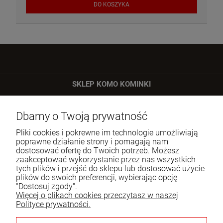
DO KOSZYKA
SKLEP KOMO KOMINKI
ul. Bartycka 24/26 p. 92
Dbamy o Twoją prywatność
00-716 Warszawa
Pliki cookies i pokrewne im technologie umożliwiają
Tel.:
22 651 09 06
poprawne działanie strony i pomagają nam
dostosować ofertę do Twoich potrzeb. Możesz
E-mail:
sklep@komo.pl
zaakceptować wykorzystanie przez nas wszystkich
tych plików i przejść do sklepu lub dostosować użycie
plików do swoich preferencji, wybierając opcję
Moje konto
"Dostosuj zgody".
Więcej o plikach cookies przeczytasz w naszej
Pomoc
Polityce prywatności.
Informacje