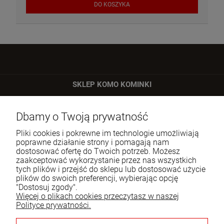
DO KOSZYKA
SKLEP KOMO KOMINKI
ul. Bartycka 24/26 p. 92
Dbamy o Twoją prywatność
00-716 Warszawa
Pliki cookies i pokrewne im technologie umożliwiają
Tel.:
22 651 09 06
poprawne działanie strony i pomagają nam
dostosować ofertę do Twoich potrzeb. Możesz
E-mail:
sklep@komo.pl
zaakceptować wykorzystanie przez nas wszystkich
tych plików i przejść do sklepu lub dostosować użycie
plików do swoich preferencji, wybierając opcję
Moje konto
"Dostosuj zgody".
Więcej o plikach cookies przeczytasz w naszej
Pomoc
Polityce prywatności.
Informacje