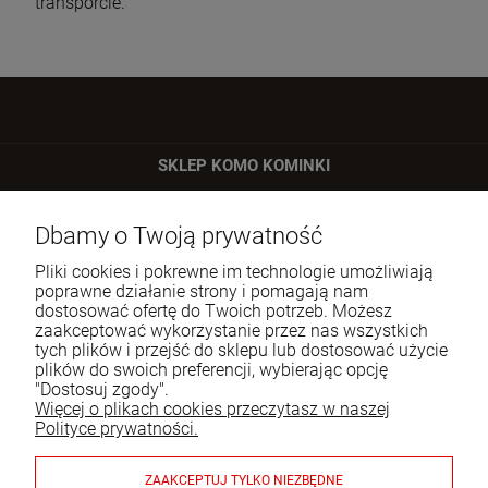
transporcie.
SKLEP KOMO KOMINKI
ul. Bartycka 24/26 p. 92
Dbamy o Twoją prywatność
00-716 Warszawa
Pliki cookies i pokrewne im technologie umożliwiają
Tel.:
22 651 09 06
poprawne działanie strony i pomagają nam
dostosować ofertę do Twoich potrzeb. Możesz
E-mail:
sklep@komo.pl
zaakceptować wykorzystanie przez nas wszystkich
tych plików i przejść do sklepu lub dostosować użycie
plików do swoich preferencji, wybierając opcję
Moje konto
"Dostosuj zgody".
Więcej o plikach cookies przeczytasz w naszej
Pomoc
Polityce prywatności.
Informacje
ZAAKCEPTUJ TYLKO NIEZBĘDNE