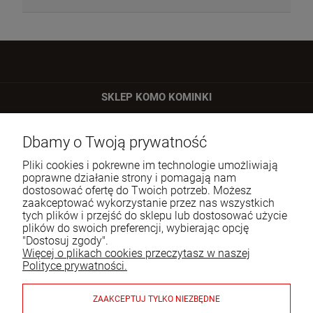
SKLEP KOMO KOMINKI
ul. Bartycka 24/26 p. 92
Dbamy o Twoją prywatność
00-716 Warszawa
Pliki cookies i pokrewne im technologie umożliwiają
Tel.:
22 651 09 06
poprawne działanie strony i pomagają nam
dostosować ofertę do Twoich potrzeb. Możesz
E-mail:
sklep@komo.pl
zaakceptować wykorzystanie przez nas wszystkich
tych plików i przejść do sklepu lub dostosować użycie
plików do swoich preferencji, wybierając opcję
Moje konto
"Dostosuj zgody".
Więcej o plikach cookies przeczytasz w naszej
Pomoc
Polityce prywatności.
Informacje
ZAAKCEPTUJ TYLKO NIEZBĘDNE