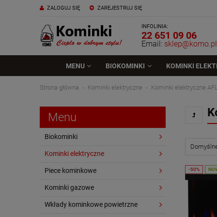
ZALOGUJ SIĘ
ZAREJESTRUJ SIĘ
INFOLINIA:
22 651 09 06
Email:
sklep@komo.pl
MENU
BIOKOMINKI
KOMINKI ELEK
Strona główna
Kominki elektryczne
Kominki elektryczne A
K
Menu
Biokominki
Kominki elektryczne
Piece kominkowe
NO
Kominki gazowe
Wkłady kominkowe powietrzne