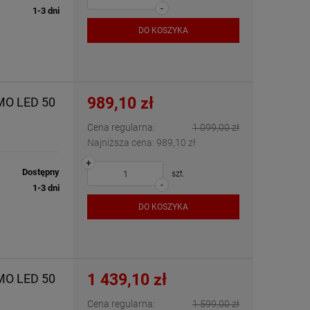
-
1-3 dni
DO KOSZYKA
989,10 zł
MO LED 50
Cena regularna:
1 099,00 zł
Najniższa cena:
989,10 zł
+
Dostępny
szt.
-
1-3 dni
DO KOSZYKA
1 439,10 zł
MO LED 50
Cena regularna:
1 599,00 zł