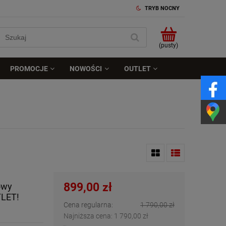
TRYB NOCNY
(pusty)
PROMOCJE
NOWOŚCI
OUTLET
899,00 zł
owy
TLET!
Cena regularna:
1 790,00 zł
Najniższa cena:
1 790,00 zł