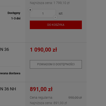
Najniższa cena:
1 799,10 zł
+
Dostępny
szt.
-
1-3 dni
DO KOSZYKA
1 090,00 zł
ON 36
POWIADOM O DOSTĘPNOŚCI
ewana dostawa
891,00 zł
ON 36 NH
Cena regularna:
990,00 zł
Najniższa cena:
891,00 zł