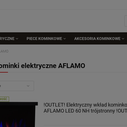
TRYCZNE
PIECE KOMINKOWE
AKCESORIA KOMINKOWE
FLAMO
ominki elektryczne AFLAMO
WOŚĆ
!OUTLET! Elektryczny wkład komink
AFLAMO LED 60 NH trójstronny !OU