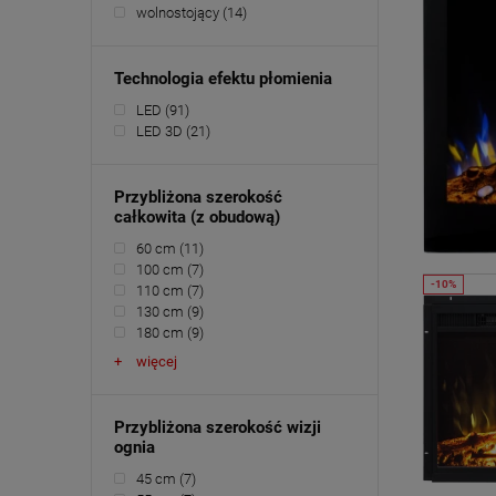
wolnostojący
(14)
Technologia efektu płomienia
LED
(91)
LED 3D
(21)
Przybliżona szerokość
całkowita (z obudową)
60 cm
(11)
100 cm
(7)
110 cm
(7)
130 cm
(9)
180 cm
(9)
więcej
Przybliżona szerokość wizji
ognia
45 cm
(7)