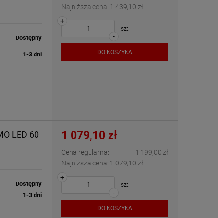
Najniższa cena:
1 439,10 zł
+
szt.
-
Dostępny
DO KOSZYKA
1-3 dni
1 079,10 zł
MO LED 60
Cena regularna:
1 199,00 zł
Najniższa cena:
1 079,10 zł
+
Dostępny
szt.
-
1-3 dni
DO KOSZYKA