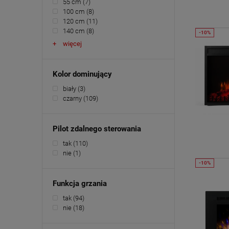
55 cm
(7)
100 cm
(8)
120 cm
(11)
140 cm
(8)
więcej
Kolor dominujący
biały
(3)
czarny
(109)
Pilot zdalnego sterowania
tak
(110)
nie
(1)
Funkcja grzania
tak
(94)
nie
(18)