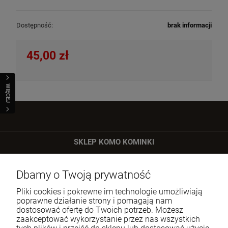
Dostępność:
brak informacji
45,00 zł
WIĘCEJ
SKLEP KOMO KOMINKI
ul. Bartycka 24/26 p. 92
Dbamy o Twoją prywatność
00-716 Warszawa
Pliki cookies i pokrewne im technologie umożliwiają
Tel.:
22 651 09 06
poprawne działanie strony i pomagają nam
dostosować ofertę do Twoich potrzeb. Możesz
E-mail:
sklep@komo.pl
zaakceptować wykorzystanie przez nas wszystkich