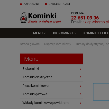
ZALOGUJ SIĘ
ZAREJESTRUJ SIĘ
INFOLINIA:
22 651 09 06
Email:
sklep@komo.pl
MENU
BIOKOMINKI
KOMINKI ELEK
Strona główna
Osprzęt kominkowy
Turbiny do dystrybucji p
Menu
Biokominki
Kominki elektryczne
Piece kominkowe
Kominki gazowe
Wkłady kominkowe powietrzne