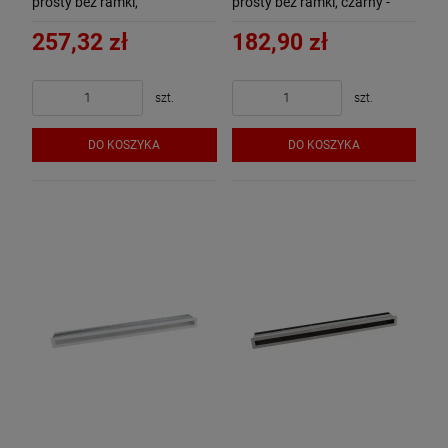
prosty bez ramki,
prosty bez ramki, czarny -
chromonikiel szlif - ArtFuego
ArtFuego
257,32 zł
182,90 zł
szt.
szt.
DO KOSZYKA
DO KOSZYKA