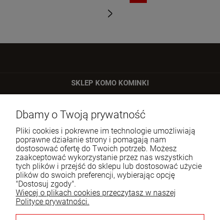
«
»
SKLEP KOMO KOMINKI
ul. Bartycka 24/26 p. 92
Dbamy o Twoją prywatność
00-716 Warszawa
Pliki cookies i pokrewne im technologie umożliwiają
Tel.:
22 651 09 06
poprawne działanie strony i pomagają nam
dostosować ofertę do Twoich potrzeb. Możesz
E-mail:
sklep@komo.pl
zaakceptować wykorzystanie przez nas wszystkich
tych plików i przejść do sklepu lub dostosować użycie
plików do swoich preferencji, wybierając opcję
Moje konto
"Dostosuj zgody".
Więcej o plikach cookies przeczytasz w naszej
Pomoc
Polityce prywatności.
Informacje