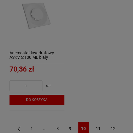
Anemostat kwadratowy
ASKV ∅100 ML biały
nawiewno-wywiewny
70,36 zł
szt.
DO KOSZYKA
1
...
8
9
10
11
12