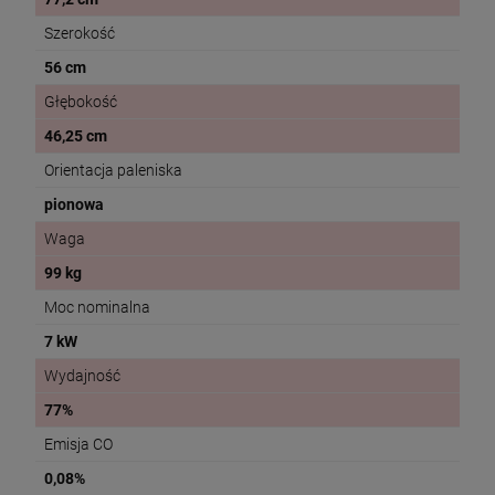
Szerokość
56 cm
Głębokość
46,25 cm
Orientacja paleniska
pionowa
Waga
99 kg
Moc nominalna
7 kW
Wydajność
77%
Emisja CO
0,08%