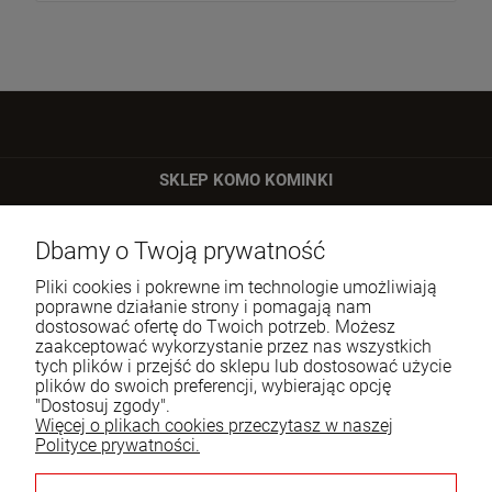
SKLEP KOMO KOMINKI
ul. Bartycka 24/26 p. 92
Dbamy o Twoją prywatność
00-716 Warszawa
Pliki cookies i pokrewne im technologie umożliwiają
Tel.:
22 651 09 06
poprawne działanie strony i pomagają nam
dostosować ofertę do Twoich potrzeb. Możesz
E-mail:
sklep@komo.pl
zaakceptować wykorzystanie przez nas wszystkich
tych plików i przejść do sklepu lub dostosować użycie
plików do swoich preferencji, wybierając opcję
Moje konto
"Dostosuj zgody".
Więcej o plikach cookies przeczytasz w naszej
Pomoc
Polityce prywatności.
Informacje