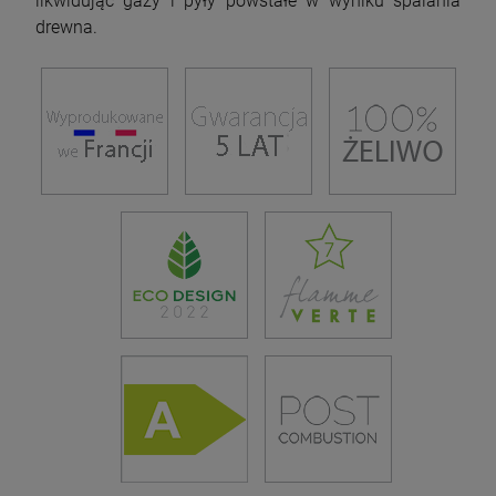
likwidując gazy i pyły powstałe w wyniku spalania
drewna.