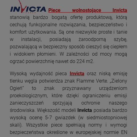
Piece wolnostojące Invicta
stanowią bardzo bogatą ofertę produktową, którą
cechują funkcjonalne rozwiązania, bezpieczeństwo i
komfort użytkowania. Są one niezwykle proste i tanie
w instalacji, posiadają żaroodporną szybę,
pozwalającą w bezpieczny sposób cieszyć się ciepłem
i widokiem płomieni. W zależności od mocy mogą
ogrzać powierzchnię nawet do 224 m2.
Wysoką wydajność pieca
Invicta
oraz niską emisję
tlenku węgla potwierdza znak Flamme Verte. „Zielony
Ogień” to znak przyznawany urządzeniom
proekologicznym, które dzięki ograniczeniu emisji
zanieczyszczeń sprzyjają ochronie naszego
środowiska. Większość modeli
Invicta
posiada bardzo
wysoką ocenę 5-7 gwiazdek (w siedmiostopniowej
skali). Wszystkie piece spełniają normy i wymogi
bezpieczeństwa określone w europejskiej normie EN