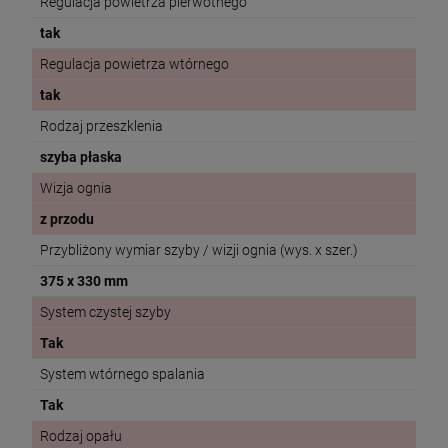
Regulacja powietrza pierwotnego
tak
Regulacja powietrza wtórnego
tak
Rodzaj przeszklenia
szyba płaska
Wizja ognia
z przodu
Przybliżony wymiar szyby / wizji ognia (wys. x szer.)
375 x 330 mm
System czystej szyby
Tak
System wtórnego spalania
Tak
Rodzaj opału