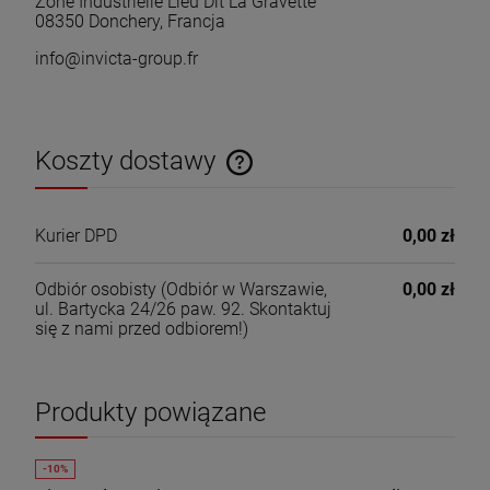
Zone Industrielle Lieu Dit La Gravette
08350 Donchery, Francja
info@invicta-group.fr
Koszty dostawy
Cena nie zawiera ewentualnych kosztów płatności
Kurier DPD
0,00 zł
Odbiór osobisty
(Odbiór w Warszawie,
0,00 zł
ul. Bartycka 24/26 paw. 92. Skontaktuj
się z nami przed odbiorem!)
Produkty powiązane