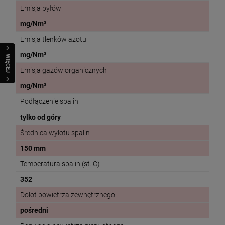
Emisja pyłów
mg/Nm³
Emisja tlenków azotu
mg/Nm³
WIĘCEJ
Emisja gazów organicznych
mg/Nm³
Podłączenie spalin
tylko od góry
Średnica wylotu spalin
150 mm
Temperatura spalin (st. C)
352
Dolot powietrza zewnętrznego
pośredni