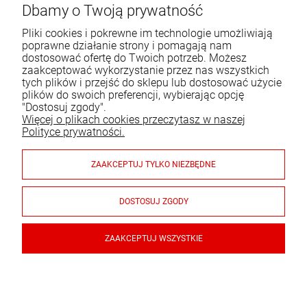
Dbamy o Twoją prywatność
00-716 Warszawa
Pliki cookies i pokrewne im technologie umożliwiają
Tel.:
22 651 09 06
poprawne działanie strony i pomagają nam
dostosować ofertę do Twoich potrzeb. Możesz
E-mail:
sklep@komo.pl
zaakceptować wykorzystanie przez nas wszystkich
tych plików i przejść do sklepu lub dostosować użycie
plików do swoich preferencji, wybierając opcję
Moje konto
"Dostosuj zgody".
Więcej o plikach cookies przeczytasz w naszej
Pomoc
Polityce prywatności.
Informacje
ZAAKCEPTUJ TYLKO NIEZBĘDNE
Płatności i dostawa
DOSTOSUJ ZGODY
Gwarancja i zwroty
ZAAKCEPTUJ WSZYSTKIE
© 2026 sklep.komo.pl. Wszelkie prawa zastrzeżone.
Styl graficzny ShopGadget.pl
Sklep internetowy Shoper.pl