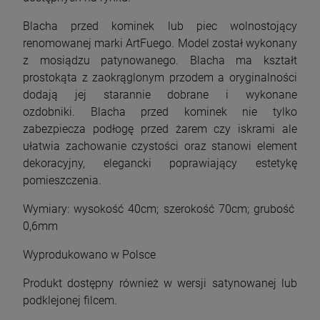
1 823,00 zł
3 689,10 zł
Blacha przed kominek lub piec wolnostojący
Cena regularna:
4 099,00 zł
renomowanej marki ArtFuego. Model został wykonany
Najniższa cena:
3 689,10 zł
z mosiądzu patynowanego. Blacha ma kształt
szt.
prostokąta z zaokrąglonym przodem a oryginalności
dodają jej starannie dobrane i wykonane
DO KOSZYKA
szt.
ozdobniki. Blacha przed kominek nie tylko
zabezpiecza podłogę przed żarem czy iskrami ale
DO KOSZYKA
ułatwia zachowanie czystości oraz stanowi element
dekoracyjny, elegancki poprawiający estetykę
pomieszczenia.
Wymiary: wysokość 40cm; szerokość 70cm; grubość
0,6mm
Wyprodukowano w Polsce
Produkt dostępny również w wersji satynowanej lub
podklejonej filcem.