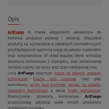
Opis
ArtFuego
to marka eleganckich akcesoriów do
kominka produkcji polskiej i włoskiej. Wszystkie
produkty są wytwarzane w zakładach rzemieślniczych
przykładających ogromną wagę do jakości materiałów
oraz wykonawstwa. W skład bogatej oferty wchodzą
akcesoria kominkowe z mosiądzu, stali lakierowanej
na kolor czarny lub szary oraz stali nierdzewnej inox.
Linia
ArtFuego
obejmuje:
kosze na drewno
,
zestawy
kominkowe
,
blachy pod kominek
oraz piec
kominkowy,
szyby pod kominek
,
stojaki na zapałki
,
parawany kominkowe
a także
kratki kominkowe
.
Ekskluzywne akcesoria kominkowe
ArtFuego
przewyższają jakością wiele innych produktów
Piec wolnostojący KAWMET P9 (8 kW) ECO
Piec wolnostojący INVICTA CHATEL 6137-
dostępnych na rynku.
z płytą grzewczą
44