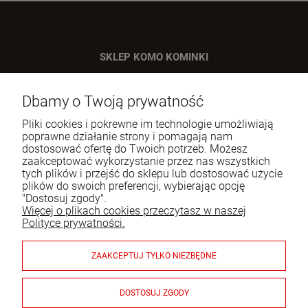
SKLEP KOMO KOMINKI
ul. Bartycka 24/26 p. 92
Dbamy o Twoją prywatność
00-716 Warszawa
Pliki cookies i pokrewne im technologie umożliwiają
Tel.:
22 651 09 06
poprawne działanie strony i pomagają nam
dostosować ofertę do Twoich potrzeb. Możesz
E-mail:
sklep@komo.pl
zaakceptować wykorzystanie przez nas wszystkich
tych plików i przejść do sklepu lub dostosować użycie
plików do swoich preferencji, wybierając opcję
Moje konto
"Dostosuj zgody".
Więcej o plikach cookies przeczytasz w naszej
Pomoc
Polityce prywatności.
Informacje
ZAAKCEPTUJ TYLKO NIEZBĘDNE
Płatności i dostawa
DOSTOSUJ ZGODY
Gwarancja i zwroty