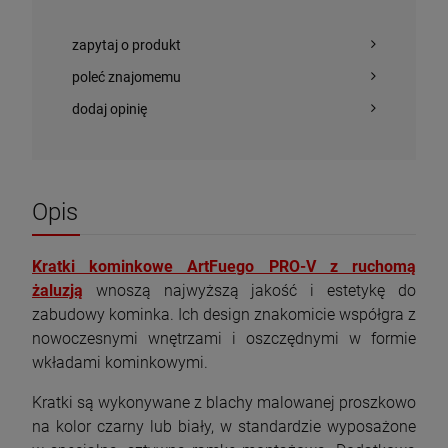
zapytaj o produkt
poleć znajomemu
dodaj opinię
Piec wolnostojący KAWMET P9 (8 kW) ECO
Piec wolnostojący INVICTA CHATEL 6137-
z płytą grzewczą
44
1 823,00 zł
3 689,10 zł
Opis
Cena regularna:
4 099,00 zł
Najniższa cena:
3 689,10 zł
Kratki kominkowe ArtFuego PRO-V z ruchomą
szt.
żaluzją
wnoszą najwyższą jakość i estetykę do
zabudowy kominka. Ich design znakomicie współgra z
DO KOSZYKA
szt.
nowoczesnymi wnętrzami i oszczędnymi w formie
wkładami kominkowymi.
DO KOSZYKA
Kratki są wykonywane z blachy malowanej proszkowo
na kolor czarny lub biały, w standardzie wyposażone