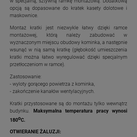
w specjalną, sztywną ramkę montażową. Dodatkową
opcją są dopasowane do kratek kasety dolotowe i
maskownice.
Montaż kratki jest niezwykle łatwy dzięki ramce
montażowej, którą należy zabudować w
wyznaczonym miejscu obudowy kominka, a następnie
wsunąć w nią samą kratkę (głębokość umieszczenia
kratki można łatwo wyregulować dzięki specjalnym
przetłoczeniom w ramce).
Zastosowanie:
- wyloty gorącego powietrza z kominka,
- zakończenie kanałów wentylacyjnych.
Kratki przystosowane są do montażu tylko wewnątrz
budynku.
Maksymalna temperatura pracy wynosi
o
180
C.
OTWIERANIE ŻALUZJI: