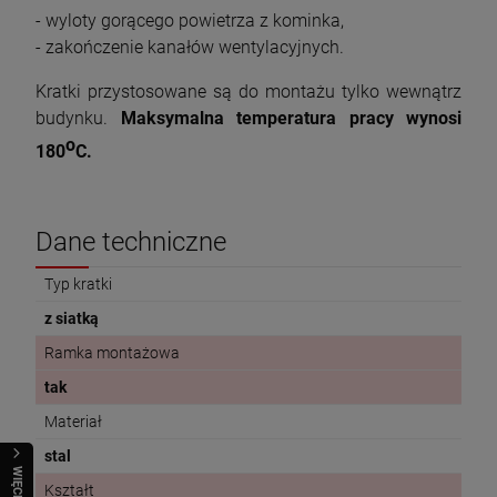
- wyloty gorącego powietrza z kominka,
- zakończenie kanałów wentylacyjnych.
Kratki przystosowane są do montażu tylko wewnątrz
budynku.
Maksymalna temperatura pracy wynosi
o
180
C.
Dane techniczne
Typ kratki
z siatką
Ramka montażowa
tak
Materiał
stal
WIĘCEJ
Kształt