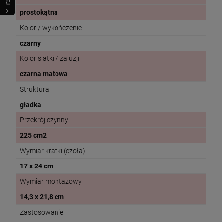
prostokątna
Kolor / wykończenie
czarny
Kolor siatki / żaluzji
czarna matowa
Struktura
gładka
Przekrój czynny
225 cm2
Wymiar kratki (czoła)
17 x 24 cm
Wymiar montażowy
14,3 x 21,8 cm
Zastosowanie