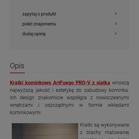
zapytaj o produkt
poleć znajomemu
dodaj opinię
Piec wolnostojący KAWMET P9 (8 kW) ECO
AFLAMO SOL Biokominek wolnostojący
z płytą grzewczą
1 823,00 zł
999,00 zł
Opis
Cena regularna:
1 110,00 zł
Najniższa cena:
999,00 zł
Kratki kominkowe ArtFuego PRO-V z siatką
wnoszą
szt.
najwyższą jakość i estetykę do zabudowy kominka.
Ich design znakomicie współgra z nowoczesnymi
DO KOSZYKA
szt.
wnętrzami i oszczędnymi w formie wkładami
kominkowymi.
DO KOSZYKA
Kratki są wykonywane
z blachy malowanej