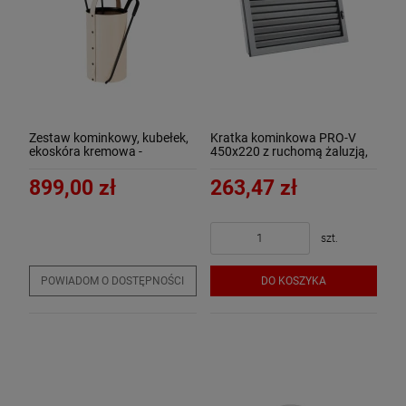
Zestaw kominkowy, kubełek,
Kratka kominkowa PRO-V
ekoskóra kremowa -
450x220 z ruchomą żaluzją,
ArtFuego Z-4100-2-KR
czarna - ArtFuego
899,00 zł
263,47 zł
szt.
POWIADOM O DOSTĘPNOŚCI
DO KOSZYKA