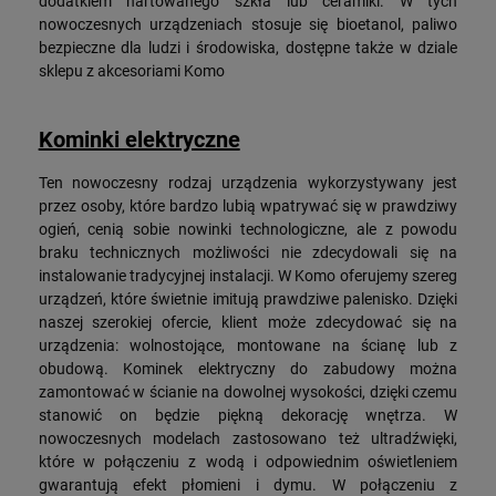
dodatkiem hartowanego szkła lub ceramiki. W tych
nowoczesnych urządzeniach stosuje się bioetanol, paliwo
bezpieczne dla ludzi i środowiska, dostępne także w dziale
sklepu z akcesoriami Komo
Kominki elektryczne
Ten nowoczesny rodzaj urządzenia wykorzystywany jest
przez osoby, które bardzo lubią wpatrywać się w prawdziwy
ogień, cenią sobie nowinki technologiczne, ale z powodu
braku technicznych możliwości nie zdecydowali się na
instalowanie tradycyjnej instalacji. W Komo oferujemy szereg
urządzeń, które świetnie imitują prawdziwe palenisko. Dzięki
naszej szerokiej ofercie, klient może zdecydować się na
urządzenia: wolnostojące, montowane na ścianę lub z
obudową. Kominek elektryczny do zabudowy można
zamontować w ścianie na dowolnej wysokości, dzięki czemu
stanowić on będzie piękną dekorację wnętrza. W
nowoczesnych modelach zastosowano też ultradźwięki,
które w połączeniu z wodą i odpowiednim oświetleniem
gwarantują efekt płomieni i dymu. W połączeniu z