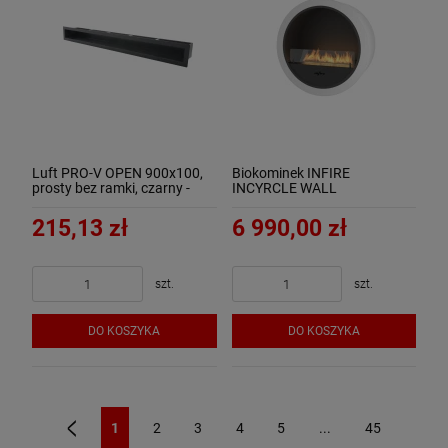
Luft PRO-V OPEN 900x100,
Biokominek INFIRE
prosty bez ramki, czarny -
INCYRCLE WALL
ArtFuego
215,13 zł
6 990,00 zł
szt.
szt.
DO KOSZYKA
DO KOSZYKA
1
2
3
4
5
...
45