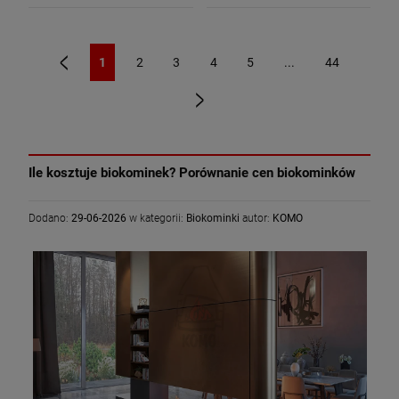
1
2
3
4
5
...
44
«
»
Ile kosztuje biokominek? Porównanie cen biokominków
Dodano:
29-06-2026
w kategorii:
Biokominki
autor:
KOMO