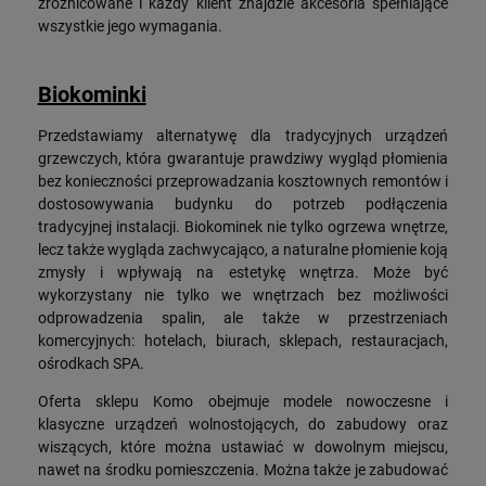
zróżnicowane i każdy klient znajdzie akcesoria spełniające
wszystkie jego wymagania.
Biokominki
Przedstawiamy alternatywę dla tradycyjnych urządzeń
grzewczych, która gwarantuje prawdziwy wygląd płomienia
bez konieczności przeprowadzania kosztownych remontów i
dostosowywania budynku do potrzeb podłączenia
tradycyjnej instalacji. Biokominek nie tylko ogrzewa wnętrze,
lecz także wygląda zachwycająco, a naturalne płomienie koją
zmysły i wpływają na estetykę wnętrza. Może być
wykorzystany nie tylko we wnętrzach bez możliwości
odprowadzenia spalin, ale także w przestrzeniach
komercyjnych: hotelach, biurach, sklepach, restauracjach,
ośrodkach SPA.
Oferta sklepu Komo obejmuje modele nowoczesne i
klasyczne urządzeń wolnostojących, do zabudowy oraz
wiszących, które można ustawiać w dowolnym miejscu,
nawet na środku pomieszczenia. Można także je zabudować