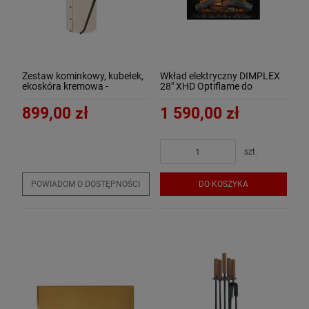
Zestaw kominkowy, kubełek,
Wkład elektryczny DIMPLEX
ekoskóra kremowa -
28" XHD Optiflame do
ArtFuego Z-4100-2-KR
zabudowy
899,00 zł
1 590,00 zł
szt.
POWIADOM O DOSTĘPNOŚCI
DO KOSZYKA