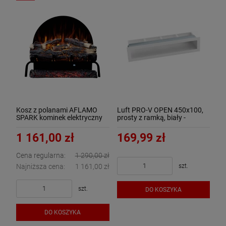
Kosz z polanami AFLAMO
Luft PRO-V OPEN 450x100,
SPARK kominek elektryczny
prosty z ramką, biały -
do otwartego paleniska
ArtFuego
1 161,00 zł
169,99 zł
Cena regularna:
1 290,00 zł
szt.
Najniższa cena:
1 161,00 zł
szt.
DO KOSZYKA
DO KOSZYKA