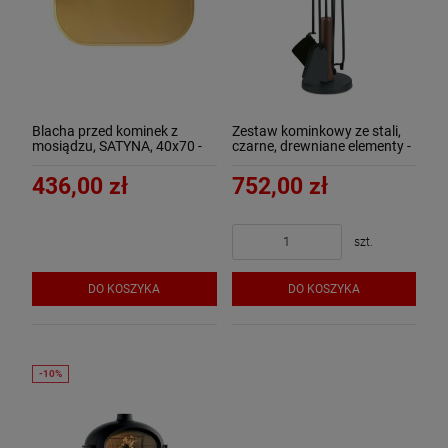
Blacha przed kominek z
Zestaw kominkowy ze stali,
mosiądzu, SATYNA, 40x70 -
czarne, drewniane elementy -
ArtFuego B-1500-3-SA
ArtFuego Z-3115-2-CZ
436,00 zł
752,00 zł
szt.
DO KOSZYKA
DO KOSZYKA