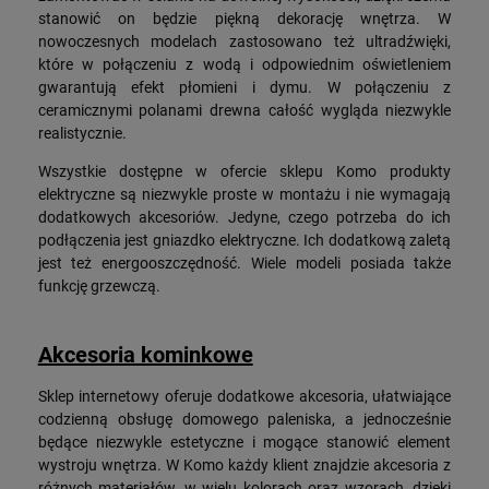
stanowić on będzie piękną dekorację wnętrza. W
nowoczesnych modelach zastosowano też ultradźwięki,
które w połączeniu z wodą i odpowiednim oświetleniem
gwarantują efekt płomieni i dymu. W połączeniu z
ceramicznymi polanami drewna całość wygląda niezwykle
realistycznie.
Wszystkie dostępne w ofercie sklepu Komo produkty
elektryczne są niezwykle proste w montażu i nie wymagają
dodatkowych akcesoriów. Jedyne, czego potrzeba do ich
podłączenia jest gniazdko elektryczne. Ich dodatkową zaletą
jest też energooszczędność. Wiele modeli posiada także
funkcję grzewczą.
Akcesoria kominkowe
Sklep internetowy oferuje dodatkowe akcesoria, ułatwiające
codzienną obsługę domowego paleniska, a jednocześnie
będące niezwykle estetyczne i mogące stanowić element
wystroju wnętrza. W Komo każdy klient znajdzie akcesoria z
różnych materiałów, w wielu kolorach oraz wzorach, dzięki