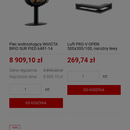
Piec wolnostojący INVICTA
Luft PRO-V OPEN
BRIO SUR PIED 6481-14
500x300/100, narożny lewy
bez ramki, czarny - ArtFuego
8 909,10 zł
269,74 zł
Cena regularna:
9 899,00 zł
szt.
Najniższa cena:
8 909,10 zł
szt.
DO KOSZYKA
DO KOSZYKA