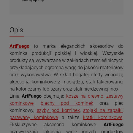
Opis
ArtFuego
to marka eleganckich akcesoriów do
kominka produkcji polskiej i włoskiej. Wszystkie
produkty są wytwarzane w zakładach rzemieślniczych
przykładających ogromną wagę do jakości materiałów
oraz wykonawstwa. W skład bogatej oferty wchodzą
akcesoria kominkowe z mosiądzu, stali lakierowanej
na kolor czarny lub szary oraz stali nierdzewnej inox.
Linia
ArtFuego
obejmuje:
kosze na drewno
,
zestawy
kominkowe
,
blachy pod kominek
oraz piec
kominkowy,
szyby pod kominek
,
stojaki na zapałki
,
Piec wolnostojący KAWMET P9 (8 kW) ECO
Piec wolnostojący INVICTA OVATIO 6149-04
parawany kominkowe
a także
kratki kominkowe
.
z płytą grzewczą
Ekskluzywne akcesoria kominkowe
ArtFuego
1 823,00 zł
8 999,10 zł
przewyższają jakością wiele innych produktów