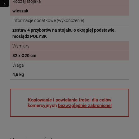
Rodzaj stojaka
wieszak
Informacje dodatkowe (wykończenie)
zestaw 4 przyborów na stojaku o okrągłej podstawie,
mosiądz POŁYSK
Wymiary
82 x Ø20 cm
Waga
4,6 kg
Kopiowanie i powielanie treści dla celów
komercyjnych
bezwzględnie zabronione!