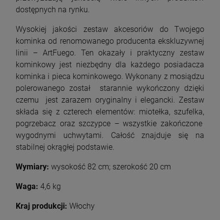
Cena regularna:
9 999,00 zł
dostępnych na rynku.
Najniższa cena:
8 999,10 zł
szt.
Wysokiej jakości zestaw akcesoriów do Twojego
kominka od renomowanego producenta ekskluzywnej
DO KOSZYKA
szt.
linii – ArtFuego. Ten okazały i praktyczny zestaw
kominkowy jest niezbędny dla każdego posiadacza
DO KOSZYKA
kominka i pieca kominkowego. Wykonany z mosiądzu
polerowanego został starannie wykończony dzięki
czemu jest zarazem oryginalny i elegancki. Zestaw
składa się z czterech elementów: miotełka, szufelka,
pogrzebacz oraz szczypce – wszystkie zakończone
wygodnymi uchwytami. Całość znajduje się na
stabilnej okrągłej podstawie.
Wymiary:
wysokość 82 cm; szerokość 20 cm
Waga:
4,6 kg
Kraj produkcji:
Włochy