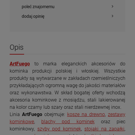
poleć znajomemu
dodaj opinię
Opis
ArtFuego
to marka eleganckich akcesoriów do
kominka produkcji polskiej i włoskiej. Wszystkie
produkty są wytwarzane w zakładach rzemieślniczych
przykładających ogromną wagę do jakości materiałów
oraz wykonawstwa. W skład bogatej oferty wchodzą
akcesoria kominkowe z mosiądzu, stali lakierowanej
na kolor czarny lub szary oraz stali nierdzewnej inox.
Linia
ArtFuego
obejmuje:
kosze na drewno
,
zestawy
Piec wolnostojący KAWMET P9 (8 kW) ECO
Piec wolnostojący INVICTA BRIO NA ŁAWIE
z płytą grzewczą
1,6 m 6481-24
kominkowe
,
blachy pod kominek
oraz piec
1 823,00 zł
14 849,10 zł
kominkowy,
szyby pod kominek
,
stojaki na zapałki
,