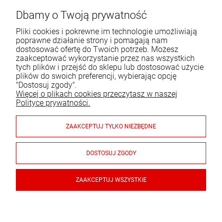
ul. Bartycka 24/26 p. 92
Dbamy o Twoją prywatność
00-716 Warszawa
Pliki cookies i pokrewne im technologie umożliwiają
Tel.:
22 651 09 06
poprawne działanie strony i pomagają nam
dostosować ofertę do Twoich potrzeb. Możesz
E-mail:
sklep@komo.pl
zaakceptować wykorzystanie przez nas wszystkich
tych plików i przejść do sklepu lub dostosować użycie
plików do swoich preferencji, wybierając opcję
Moje konto
"Dostosuj zgody".
Więcej o plikach cookies przeczytasz w naszej
Pomoc
Polityce prywatności.
Informacje
ZAAKCEPTUJ TYLKO NIEZBĘDNE
Płatności i dostawa
DOSTOSUJ ZGODY
Gwarancja i zwroty
ZAAKCEPTUJ WSZYSTKIE
Zestaw kominkowy ze stali, czarne, kubełek, z elementami
aluminium - ArtFuego Z-3111-2-CZ
© 2026 sklep.komo.pl. Wszelkie prawa zastrzeżone.