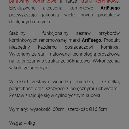
parawany kominkowe
a także
kratki kominkowe
.
Cena regularna:
16 499,00 zł
Ekskluzywne akcesoria kominkowe
ArtFuego
Najniższa cena:
14 849,10 zł
szt.
przewyższają jakością wiele innych produktów
dostępnych na rynku.
DO KOSZYKA
szt.
Stabilny i funkcjonalny zestaw przyborów
kominkowych renomowanej marki
ArtFuego
. Produkt
DO KOSZYKA
niezbędny każdemu posiadaczowi kominka.
Wykonany ze stali malowanej technologią proszkową
na kolor czarny o strukturze półmatowej. Wykończenia
w kolorze srebrnym.
W skład zestawu wchodzą: miotełka, szufelka,
pogrzebacz oraz szczypce z poręcznymi uchwytami.
Zestaw znajduje się w cylindrycznym kubełku.
Wymiary: wysokość 60cm ; szerokość Ø16,5cm
Waga: 4,4kg