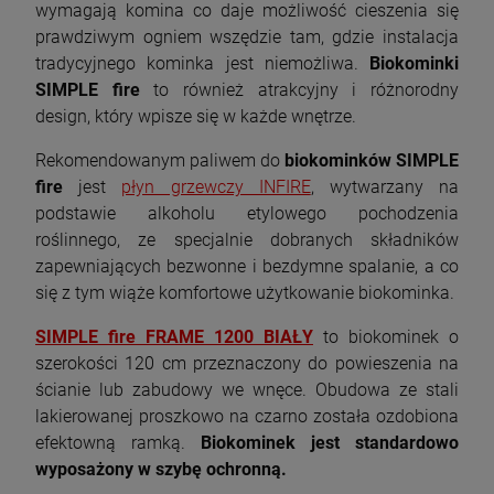
wymagają komina co daje możliwość cieszenia się
Piec wolnostojący KAWMET P9 (8 kW) ECO
Piec wolnostojący INVICTA CAROLO ZEN
prawdziwym ogniem wszędzie tam, gdzie instalacja
z płytą grzewczą
6162-49 z dolotem powietrza
tradycyjnego kominka jest niemożliwa.
Biokominki
1 823,00 zł
4 859,10 zł
SIMPLE fire
to również atrakcyjny i różnorodny
Cena regularna:
5 399,00 zł
design, który wpisze się w każde wnętrze.
Najniższa cena:
4 859,10 zł
szt.
Rekomendowanym paliwem do
biokominków SIMPLE
fire
jest
płyn grzewczy INFIRE
, wytwarzany na
DO KOSZYKA
szt.
podstawie alkoholu etylowego pochodzenia
roślinnego, ze specjalnie dobranych składników
DO KOSZYKA
zapewniających bezwonne i bezdymne spalanie, a co
się z tym wiąże komfortowe użytkowanie biokominka.
SIMPLE fire FRAME 1200 BIAŁY
to biokominek o
szerokości 120 cm przeznaczony do powieszenia na
ścianie lub zabudowy we wnęce. Obudowa ze stali
lakierowanej proszkowo na czarno została ozdobiona
efektowną ramką.
Biokominek jest standardowo
wyposażony w szybę ochronną.