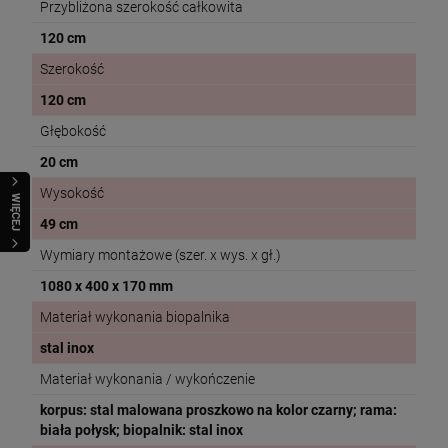
Przybliżona szerokość całkowita
120 cm
Szerokość
120 cm
Głębokość
20 cm
Wysokość
WIĘCEJ
49 cm
Wymiary montażowe (szer. x wys. x gł.)
1080 x 400 x 170 mm
Materiał wykonania biopalnika
stal inox
Materiał wykonania / wykończenie
korpus: stal malowana proszkowo na kolor czarny; rama:
biała połysk; biopalnik: stal inox