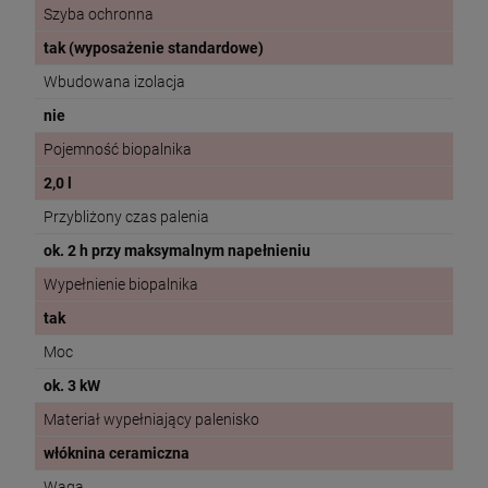
Szyba ochronna
tak (wyposażenie standardowe)
Wbudowana izolacja
nie
Pojemność biopalnika
2,0 l
Przybliżony czas palenia
ok. 2 h przy maksymalnym napełnieniu
Wypełnienie biopalnika
tak
Moc
ok. 3 kW
Materiał wypełniający palenisko
włóknina ceramiczna
Waga