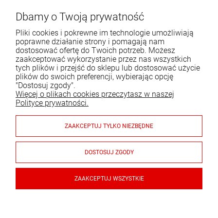
ul. Bartycka 24/26 p. 92
Dbamy o Twoją prywatność
00-716 Warszawa
Pliki cookies i pokrewne im technologie umożliwiają
Tel.:
22 651 09 06
poprawne działanie strony i pomagają nam
dostosować ofertę do Twoich potrzeb. Możesz
E-mail:
sklep@komo.pl
zaakceptować wykorzystanie przez nas wszystkich
tych plików i przejść do sklepu lub dostosować użycie
plików do swoich preferencji, wybierając opcję
Moje konto
"Dostosuj zgody".
Więcej o plikach cookies przeczytasz w naszej
Pomoc
Polityce prywatności.
Informacje
ZAAKCEPTUJ TYLKO NIEZBĘDNE
Płatności i dostawa
DOSTOSUJ ZGODY
Gwarancja i zwroty
ZAAKCEPTUJ WSZYSTKIE
© 2026 sklep.komo.pl. Wszelkie prawa zastrzeżone.