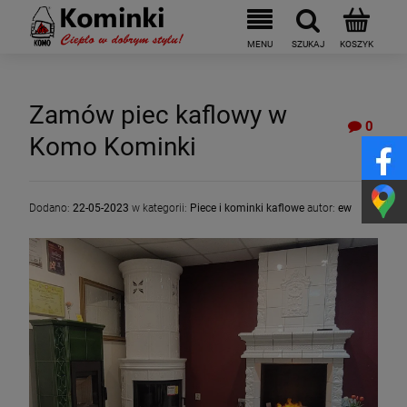
Zamów piec kaflowy w
0
Komo Kominki
Dodano:
22-05-2023
w kategorii:
Piece i kominki kaflowe
autor:
ew