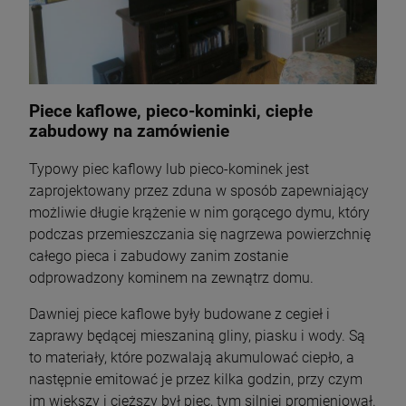
Piece kaflowe, pieco-kominki, ciepłe
zabudowy na zamówienie
Typowy piec kaflowy lub pieco-kominek jest
zaprojektowany przez zduna w sposób zapewniający
możliwie długie krążenie w nim gorącego dymu, który
podczas przemieszczania się nagrzewa powierzchnię
całego pieca i zabudowy zanim zostanie
odprowadzony kominem na zewnątrz domu.
Dawniej piece kaflowe były budowane z cegieł i
zaprawy będącej mieszaniną gliny, piasku i wody. Są
to materiały, które pozwalają akumulować ciepło, a
następnie emitować je przez kilka godzin, przy czym
im większy i cięższy był piec, tym silniej promieniował.