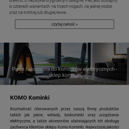
drewno, o niezwykle oryginalnym designie. Piec jest dostępny
w czterech wariantach: na trzech nogach, na jednej nodze
oraz na krótkiej lub długiej ławie.
czytaj całość »
Piece i akcesoria do kominków elektrycznych -
sklep.komo.pl
KOMO Kominki
Rozmaitość oferowanych przez naszą firmę produktów
takich jak piece, wkłady, biokominki oraz urządzenia
elektryczne, a także akcesoriów ułatwiających ich obsługę
zachwyca klientów sklepu Komo Kominki. Najwyższej jakości