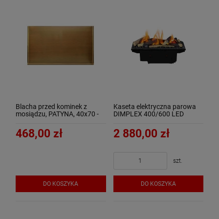
Blacha przed kominek z
Kaseta elektryczna parowa
mosiądzu, PATYNA, 40x70 -
DIMPLEX 400/600 LED
ArtFuego B-1500-3-PA-K
Optimyst 3D z polanami 600
468,00 zł
2 880,00 zł
szt.
DO KOSZYKA
DO KOSZYKA