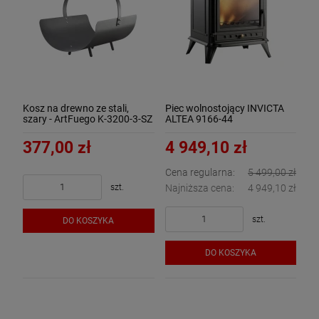
Kosz na drewno ze stali,
Piec wolnostojący INVICTA
szary - ArtFuego K-3200-3-SZ
ALTEA 9166-44
377,00 zł
4 949,10 zł
Cena regularna:
5 499,00 zł
szt.
Najniższa cena:
4 949,10 zł
szt.
DO KOSZYKA
DO KOSZYKA