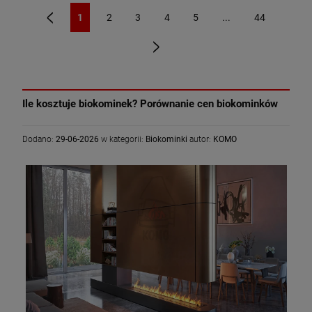
1
2
3
4
5
...
44
«
»
Ile kosztuje biokominek? Porównanie cen biokominków
Dodano:
29-06-2026
w kategorii:
Biokominki
autor:
KOMO